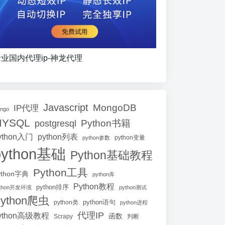
业国内代理ip-神龙代理
Javascript
MongoDB
IP代理
ango
MYSQL
Python书籍
postgresql
ython入门
python列表
python参数
python变量
python基础
Python基础教程
Python工具
ython字典
python库
Python教程
python排序
ython开发环境
python测试
ython爬虫
python语句
python类
python进程
代理IP
ython高级教程
函数
Scrapy
判断