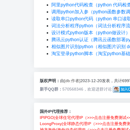
阿里python代码检查（python 代码
调用python加入参（python函数参数
读取串口python代码（python 串口读
词法分析程序python（词法分析程序
设计模式python版本（python做设计
腾讯云python认证（腾讯云函数部署pyt
相似图片识别python（相似图片识别 do
淘宝登录python脚本（淘宝python基
版权声明：
由
[db:作者]
2023-12-20发表，共计69
新手QQ群：
570568346，欢迎进群讨论
国外IP代理推荐：
IPIPGO|全球住宅代理IP（>>>点击注册免费测试<
LoongProxy|全球静态代理IP（>>>点击注册免费
神龙海外|海外动态代理IP（>>>点击注册免费测试<