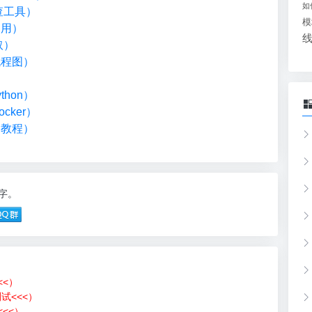
如
检查工具）
模
调用）
取）
流程图）
）
hon）
cker）
础教程）
9字。
<<）
测试<<<）
<<）