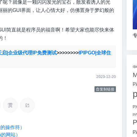
了呢？就像是一颗闪闪发光的宝石，散发着诱人的光
丽的GUI界面，让人心情大好，仿佛置身于梦幻般的
版GUI简直就是程序员的福音啊！希望大家也能尽快来体
专
的！
天启|企业级代理IP免费测试
>>>>>>>>
IPIPGO|全球住
dj
2023-12-20
p
复制链接
赏
p
p
P
类型的操作符）
p
on的网站）