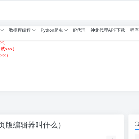
数据库编程
Python爬虫
IP代理
神龙代理APP下载
程序
<<）
测试<<<）
<<）
）
on网页版编辑器叫什么）