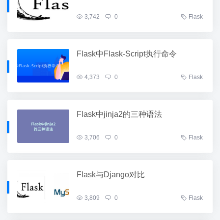
3,742
0
Flask
Flask中Flask-Script执行命令
4,373
0
Flask
Flask中jinja2的三种语法
3,706
0
Flask
Flask与Django对比
3,809
0
Flask