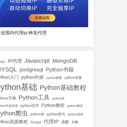
业国内代理ip-神龙代理
Javascript
MongoDB
IP代理
ango
MYSQL
Python书籍
postgresql
ython入门
python列表
python参数
python变量
python基础
Python基础教程
Python工具
ython字典
python库
Python教程
python排序
ython开发环境
python测试
ython爬虫
python语句
python类
python进程
代理IP
ython高级教程
函数
Scrapy
判断