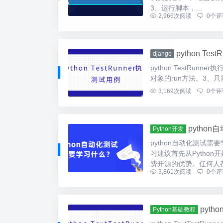
3、运行脚本，...
2,966
次阅读
0
个评
python Te
django
python TestRunn
对象的run方法。3、只需要
3,169
次阅读
0
个评
pytho
Python开发
python自动化测试
习建议首先从Python
费开源的优势。任何人都.
3,861
次阅读
0
个评
pyth
Python基础教程