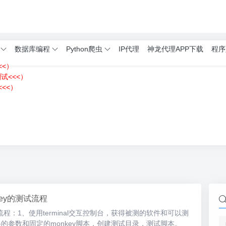
数据库编程
Python爬虫
IP代理
神龙代理APP下载
程序
<<）
测试<<<）
<<）
）
nkey的测试流程
的测试流程：1、使用terminal交互控制台，获得被测的软件和可以测
的参数和固定的monkey脚本，创建测试目录，测试脚本。