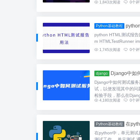
1,843
次阅读
0
个评
pyth
Python基础教程
python HTML测
m HTMLTestRunner i
1,745
次阅读
0
个评
Django中
django
Django中如何测试
试，以便发现其中的问
检验手段，那么在Djang
4,180
次阅读
0
个评
在py
Python基础教程
在python中，单元
测试工作。 单元测试 通