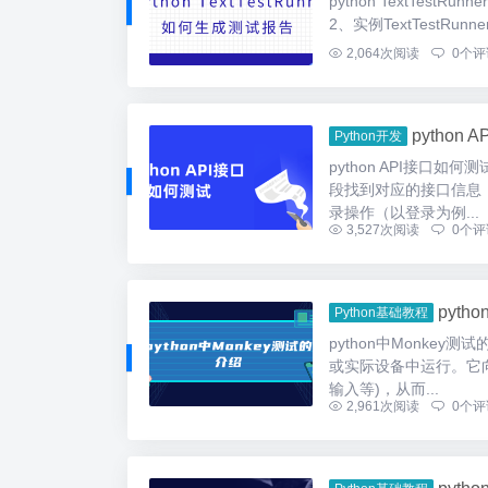
python TextTes
2、实例TextTestRunn
2,064
次阅读
0
个评
python
Python开发
python API接口
段找到对应的接口信息（
录操作（以登录为例...
3,527
次阅读
0
个评
pyth
Python基础教程
python中Monkey
或实际设备中运行。它
输入等)，从而...
2,961
次阅读
0
个评