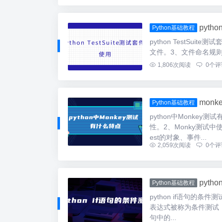
pyth
Python基础教程
python TestSuit
文件。3、文件命名规则与变量名
1,806
次阅读
0
个评
monk
Python基础教程
python中Monke
性。2、Monky测试中
est的对象、事件...
2,059
次阅读
0
个评
pyth
Python基础教程
python if语句的条
表达式被称为条件测试，
句中的...