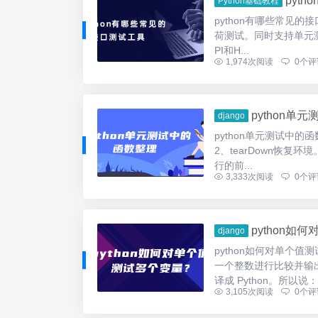
pyt
Python基础教程
python有哪些常见的接
荷测试。同时支持单元测试
PI和H...
1,974
次阅读
0
个评
python单
django
python单元测试中的
2、tearDown恢复环
行的前...
3,333
次阅读
0
个评
python如
django
python如何对单个
一个整数进行比较并输
译成 Python。所以说：x 
3,105
次阅读
0
个评