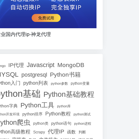
业国内代理ip-神龙代理
Javascript
MongoDB
IP代理
ango
MYSQL
Python书籍
postgresql
ython入门
python列表
python参数
python变量
python基础
Python基础教程
Python工具
ython字典
python库
Python教程
python排序
ython开发环境
python测试
ython爬虫
python语句
python类
python进程
代理IP
ython高级教程
函数
Scrapy
判断