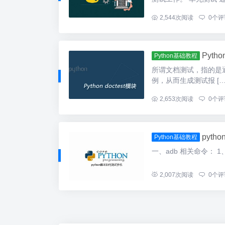
...
2,544
次阅读
0
个评
Pyth
Python基础教程
所谓文档测试，指的是通过 
例，从而生成测试报 […
...
2,653
次阅读
0
个评
pyt
Python基础教程
一、adb 相关命令： 1、关闭
...
2,007
次阅读
0
个评