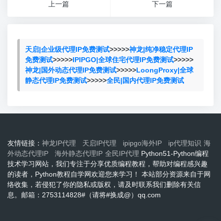
上一篇
下一篇
天启|企业级代理IP免费测试
>>>>>
神龙|纯净稳定代理IP
免费测试
>>>>>
IPIPGO|全球住宅代理IP免费测试
>>>>>
神龙|国外动态代理IP免费测试
>>>>>
LoongProxy|全球
静态代理IP免费测试
>>>>>
全民|国内代理IP免费测试
友情链接：
神龙IP代理
天启IP代理
ipipgo海外IP
ip代理知识
海
外动态代理IP
海外静态代理IP
全民IP代理
Python51-Python编程
技术学习网站，我们专注于分享优质编程教程，帮助对编程感兴趣
的读者，Python教程自学网欢迎您来学习！ 本站部分资源来自于网
络收集，若侵犯了你的隐私或版权，请及时联系我们删除有关信
息。邮箱：2753114828#（请将#换成@）qq.com