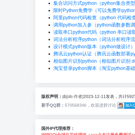
集合访问方式python（python集合
限时Python免费学（可以免费学pyth
阿里python代码检查（python 代码
调用python加入参（python函数参数
读取串口python代码（python 串口读
词法分析程序python（词法分析程序
设计模式python版本（python做设计
腾讯云python认证（腾讯云函数部署pyt
相似图片识别python（相似图片识别 do
淘宝登录python脚本（淘宝python基
版权声明：
由
[db:作者]
2023-12-11发表，共计59
新手QQ群：
570568346，欢迎进群讨论
国外IP代理推荐：
IPIPGO|全球住宅代理IP（>>>点击注册免费测试<