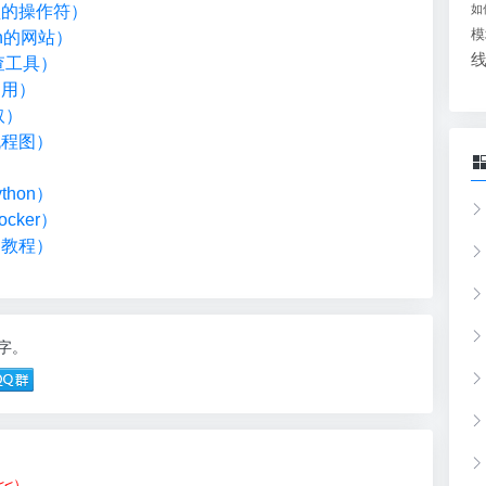
类型的操作符）
如
模
on的网站）
检查工具）
调用）
取）
流程图）
）
hon）
cker）
础教程）
2字。
<<）