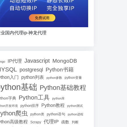
业国内代理ip-神龙代理
Javascript
MongoDB
IP代理
ango
MYSQL
Python书籍
postgresql
ython入门
python列表
python参数
python变量
python基础
Python基础教程
Python工具
ython字典
python库
Python教程
python排序
ython开发环境
python测试
ython爬虫
python语句
python类
python进程
代理IP
ython高级教程
函数
Scrapy
判断