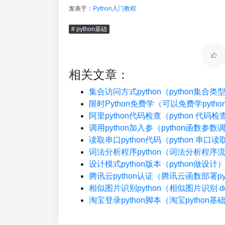
发表于：
Python入门教程
# python基础
相关文章：
集合访问方式python（python集合
限时Python免费学（可以免费学pyth
阿里python代码检查（python 代码
调用python加入参（python函数参数
读取串口python代码（python 串口读
词法分析程序python（词法分析程序
设计模式python版本（python做设计
腾讯云python认证（腾讯云函数部署pyt
相似图片识别python（相似图片识别 do
淘宝登录python脚本（淘宝python基