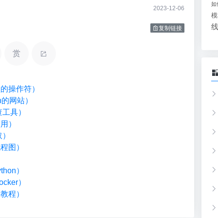
如
2023-12-06
模
复制链接
赏
类型的操作符）
on的网站）
检查工具）
调用）
取）
流程图）
）
hon）
cker）
础教程）