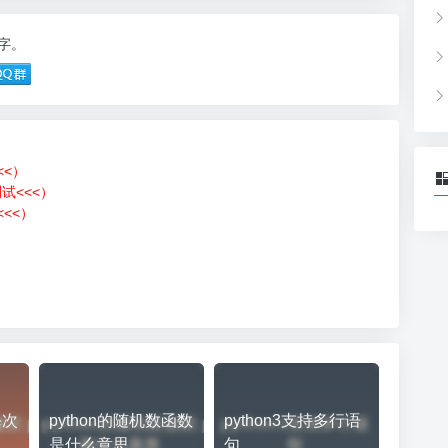
6字。
<<）
测试<<<）
<<）
）
每次
python的随机数函数
python3支持多行语
是什么意思
句