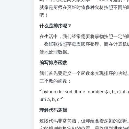
就像是厨师在烹饪时将多种食材按照不同的
吧！
什么是排序呢？
在生活中，我们经常需要将事物按照一定的
一叠纸张按照字母表顺序整理。而在计算机
便地处理数据。
编写排序函数
我们首先要定义一个函数来实现排序的功能。在
三个数的函数：
“`python def sort_three_numbers(a, b, c): if a > b
urn a, b, c “`
理解代码逻辑
这段代码非常简洁，但却蕴含着深刻的逻辑
定的规则交换它们的位置，最终得到排序好