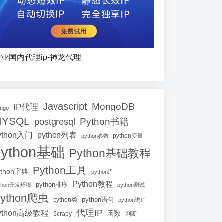
业国内代理ip-神龙代理
Javascript
MongoDB
IP代理
ango
MYSQL
Python书籍
postgresql
ython入门
python列表
python参数
python变量
python基础
Python基础教程
Python工具
ython字典
python库
Python教程
python排序
ython开发环境
python测试
ython爬虫
python语句
python类
python进程
代理IP
ython高级教程
函数
Scrapy
判断