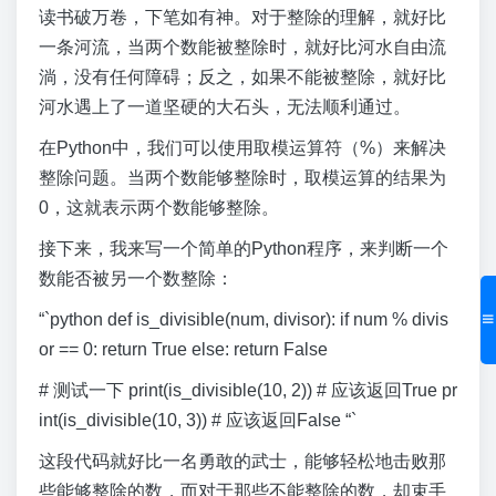
读书破万卷，下笔如有神。对于整除的理解，就好比
一条河流，当两个数能被整除时，就好比河水自由流
淌，没有任何障碍；反之，如果不能被整除，就好比
河水遇上了一道坚硬的大石头，无法顺利通过。
在Python中，我们可以使用取模运算符（%）来解决
整除问题。当两个数能够整除时，取模运算的结果为
0，这就表示两个数能够整除。
接下来，我来写一个简单的Python程序，来判断一个
数能否被另一个数整除：
“`python def is_divisible(num, divisor): if num % divis
or == 0: return True else: return False
# 测试一下 print(is_divisible(10, 2)) # 应该返回True pr
int(is_divisible(10, 3)) # 应该返回False “`
这段代码就好比一名勇敢的武士，能够轻松地击败那
些能够整除的数，而对于那些不能整除的数，却束手