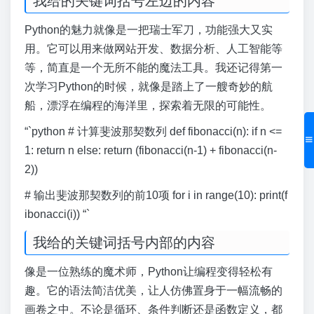
我给的关键词括号左边的内容
Python的魅力就像是一把瑞士军刀，功能强大又实
用。它可以用来做网站开发、数据分析、人工智能等
等，简直是一个无所不能的魔法工具。我还记得第一
次学习Python的时候，就像是踏上了一艘奇妙的航
船，漂浮在编程的海洋里，探索着无限的可能性。
“`python # 计算斐波那契数列 def fibonacci(n): if n <=
1: return n else: return (fibonacci(n-1) + fibonacci(n-
2))
# 输出斐波那契数列的前10项 for i in range(10): print(f
ibonacci(i)) “`
我给的关键词括号内部的内容
像是一位熟练的魔术师，Python让编程变得轻松有
趣。它的语法简洁优美，让人仿佛置身于一幅流畅的
画卷之中。不论是循环、条件判断还是函数定义，都