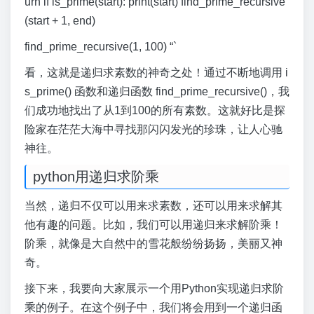
urn if is_prime(start): print(start) find_prime_recursive
(start + 1, end)
find_prime_recursive(1, 100) “`
看，这就是递归求素数的神奇之处！通过不断地调用 i
s_prime() 函数和递归函数 find_prime_recursive()，我
们成功地找出了从1到100的所有素数。这就好比是探
险家在茫茫大海中寻找那闪闪发光的珍珠，让人心驰
神往。
python用递归求阶乘
当然，递归不仅可以用来求素数，还可以用来求解其
他有趣的问题。比如，我们可以用递归来求解阶乘！
阶乘，就像是大自然中的雪花般纷纷扬扬，美丽又神
奇。
接下来，我要向大家展示一个用Python实现递归求阶
乘的例子。在这个例子中，我们将会用到一个递归函