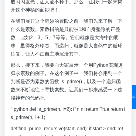
般闪闪发光，让人爱不释手。那么，让我们一起来揭
开这个神秘的面纱吧！
在我们展开这个奇妙的冒险之前，我们先来了解一下
什么是素数。素数指的是只能被1和自身整除的正整
数，比如2、3、5、7等等。它们就像是大海中的明
珠，显得格外珍贵。而递归，就像是大自然中的循环
往复，让人不由自主地沉浸其中。
那么，接下来，我要向大家展示一个用Python实现递
归求素数的例子。在这个例子中，我们将会用到一个
判断是否为素数的函数 is_prime()，以及一个递归函
数来不断地往下寻找素数。让我们一起来感受一下这
段神奇的代码吧！
“`python def is_prime(n, i=2): if n n: return True return i
s_prime(n, i + 1)
def find_prime_recursive(start, end): if start > end: ret