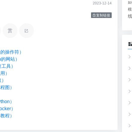
如
2023-12-14
模
复制链接
赏
类型的操作符）
on的网站）
检查工具）
调用）
取）
流程图）
）
hon）
cker）
础教程）