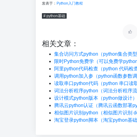
发表于：
Python入门教程
# python基础
相关文章：
集合访问方式python（python集合
限时Python免费学（可以免费学pyth
阿里python代码检查（python 代码
调用python加入参（python函数参数
读取串口python代码（python 串口读
词法分析程序python（词法分析程序
设计模式python版本（python做设计
腾讯云python认证（腾讯云函数部署pyt
相似图片识别python（相似图片识别 do
淘宝登录python脚本（淘宝python基