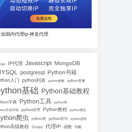
业国内代理ip-神龙代理
Javascript
MongoDB
IP代理
ango
MYSQL
Python书籍
postgresql
ython入门
python列表
python参数
python变量
python基础
Python基础教程
Python工具
ython字典
python库
Python教程
python排序
ython开发环境
python测试
ython爬虫
python语句
python类
python进程
代理IP
ython高级教程
函数
Scrapy
判断