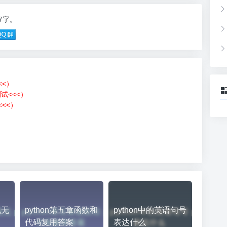
07字。
<<）
测试<<<）
<<）
）
现无
python第五章函数和
python中的英语句号
代码复用答案
表达什么