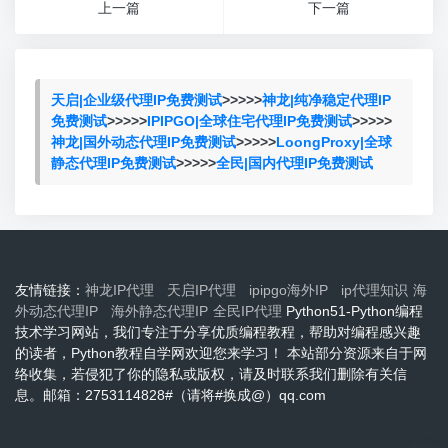
上一篇
下一篇
天启|企业级代理IP免费测试
>>>>>
神龙|纯净稳定代理IP
免费测试
>>>>>
IPIPGO|全球住宅代理IP免费测试
>>>>>
神龙|国外动态代理IP免费测试
>>>>>
LoongProxy|全球
静态代理IP免费测试
>>>>>
全民|国内代理IP免费测试
友情链接：
神龙IP代理
天启IP代理
ipipgo海外IP
ip代理知识
海
外动态代理IP
海外静态代理IP
全民IP代理
Python51-Python编程
技术学习网站，我们专注于分享优质编程教程，帮助对编程感兴趣
的读者，Python教程自学网欢迎您来学习！ 本站部分资源来自于网
络收集，若侵犯了你的隐私或版权，请及时联系我们删除有关信
息。邮箱：2753114828#（请将#换成@）qq.com