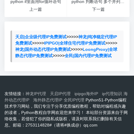
python if里面用for循环语句
python 判断语句 多个并列条件
上一篇
下一篇
天启|企业级代理IP免费测试
>>>>>
神龙|纯净稳定代理IP
免费测试
>>>>>
IPIPGO|全球住宅代理IP免费测试
>>>>>
神龙|国外动态代理IP免费测试
>>>>>
LoongProxy|全球
静态代理IP免费测试
>>>>>
全民|国内代理IP免费测试
友情链接：
神龙IP代理
天启IP代理
ipipgo海外IP
ip代理知识
海
外动态代理IP
海外静态代理IP
全民IP代理
Python51-Python编程
技术学习网站，我们专注于分享优质编程教程，帮助对编程感兴趣
的读者，Python教程自学网欢迎您来学习！ 本站部分资源来自于网
络收集，若侵犯了你的隐私或版权，请及时联系我们删除有关信
息。邮箱：2753114828#（请将#换成@）qq.com