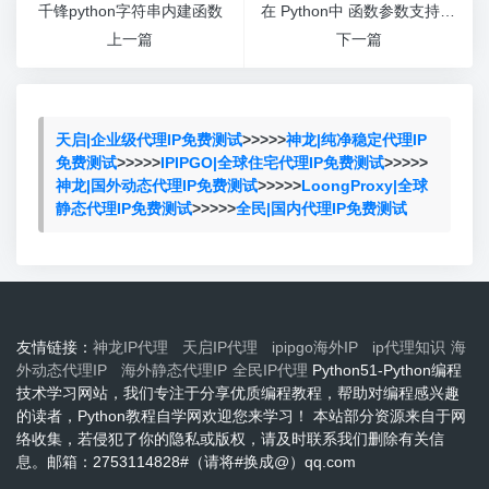
千锋python字符串内建函数
在 Python中 函数参数支持的类型有
上一篇
下一篇
天启|企业级代理IP免费测试
>>>>>
神龙|纯净稳定代理IP
免费测试
>>>>>
IPIPGO|全球住宅代理IP免费测试
>>>>>
神龙|国外动态代理IP免费测试
>>>>>
LoongProxy|全球
静态代理IP免费测试
>>>>>
全民|国内代理IP免费测试
友情链接：
神龙IP代理
天启IP代理
ipipgo海外IP
ip代理知识
海
外动态代理IP
海外静态代理IP
全民IP代理
Python51-Python编程
技术学习网站，我们专注于分享优质编程教程，帮助对编程感兴趣
的读者，Python教程自学网欢迎您来学习！ 本站部分资源来自于网
络收集，若侵犯了你的隐私或版权，请及时联系我们删除有关信
息。邮箱：2753114828#（请将#换成@）qq.com