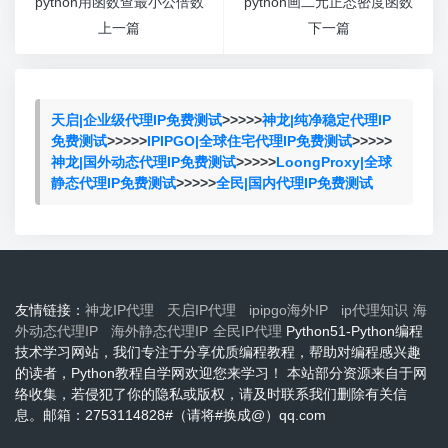
python用函数查最小公倍数
python画二元正态密度函数
上一篇
下一篇
天启|企业级代理IP免费测试
>>>>>
神龙|纯净稳定代理IP
免费测试
>>>>>
IPIPGO|全球住宅代理IP免费测试
>>>>>
神龙|国外动态代理IP免费测试
>>>>>
LoongProxy|全球
静态代理IP免费测试
>>>>>
全民|国内代理IP免费测试
友情链接：
神龙IP代理
天启IP代理
ipipgo海外IP
ip代理知识
海
外动态代理IP
海外静态代理IP
全民IP代理
Python51-Python编程
技术学习网站，我们专注于分享优质编程教程，帮助对编程感兴趣
的读者，Python教程自学网欢迎您来学习！ 本站部分资源来自于网
络收集，若侵犯了你的隐私或版权，请及时联系我们删除有关信
息。邮箱：2753114828#（请将#换成@）qq.com