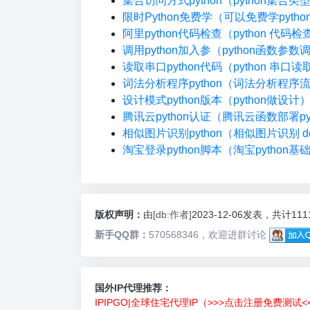
集合访问方式python（python集合
限时Python免费学（可以免费学pyth
阿里python代码检查（python 代码
调用python加入参（python函数参数
读取串口python代码（python 串口读
词法分析程序python（词法分析程序
设计模式python版本（python做设计
腾讯云python认证（腾讯云函数部署pyt
相似图片识别python（相似图片识别 do
淘宝登录python脚本（淘宝python基
版权声明：
由
[db:作者]
2023-12-06发表，共计11
新手QQ群：
570568346，欢迎进群讨论
国外IP代理推荐：
IPIPGO|全球住宅代理IP（>>>点击注册免费测试<