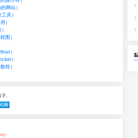
类型的操作符）
on的网站）
检查工具）
调用）
取）
流程图）
）
hon）
cker）
础教程）
11字。
<<）