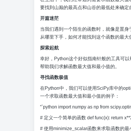
要找到山巅的最高点和山谷的最低处来确定
开篇迷茫
当我们遇到一个陌生的函数时，就像是置身
从哪里下手，如何才能找到这个函数的最大
探索起航
幸好，Python这个好似指南针般的工具可以
帮助我们求解函数最大值和最小值的。
寻找函数极值
在Python中，我们可以使用SciPy库中的
一个求取函数最大值和最小值的例子：
“`python import numpy as np from scipy.opt
# 定义一个简单的函数 def func(x): return x**2 
# 使用minimize_scalar函数来求取函数的最小值 re