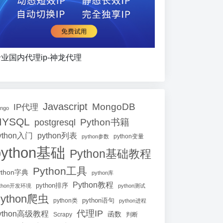
业国内代理ip-神龙代理
Javascript
MongoDB
IP代理
ango
MYSQL
Python书籍
postgresql
ython入门
python列表
python参数
python变量
python基础
Python基础教程
Python工具
ython字典
python库
Python教程
python排序
ython开发环境
python测试
ython爬虫
python语句
python类
python进程
代理IP
ython高级教程
函数
Scrapy
判断