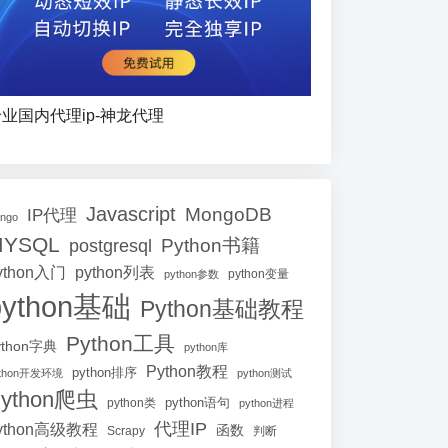
业国内代理ip-神龙代理
Javascript
MongoDB
IP代理
ango
MYSQL
Python书籍
postgresql
ython入门
python列表
python参数
python变量
python基础
Python基础教程
Python工具
ython字典
python库
Python教程
python排序
ython开发环境
python测试
ython爬虫
python语句
python类
python进程
代理IP
ython高级教程
函数
Scrapy
判断