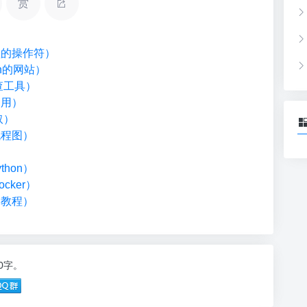
赏
类型的操作符）
on的网站）
检查工具）
调用）
取）
流程图）
）
hon）
cker）
础教程）
30字。