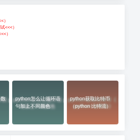
<<）
测试<<<）
<<）
）
参数
python怎么让循环语
python获取比特币
句加上不同颜色
（python 比特流）