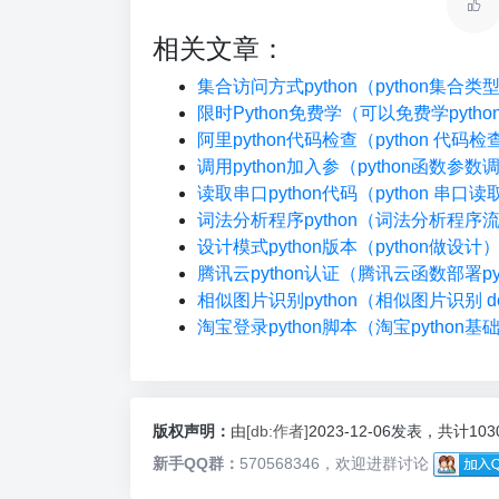
相关文章：
集合访问方式python（python集合
限时Python免费学（可以免费学pyth
阿里python代码检查（python 代码
调用python加入参（python函数参数
读取串口python代码（python 串口读
词法分析程序python（词法分析程序
设计模式python版本（python做设计
腾讯云python认证（腾讯云函数部署pyt
相似图片识别python（相似图片识别 do
淘宝登录python脚本（淘宝python基
版权声明：
由
[db:作者]
2023-12-06发表，共计10
新手QQ群：
570568346，欢迎进群讨论