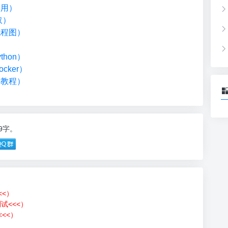
调用）
取）
流程图）
）
hon）
cker）
础教程）
79字。
<<）
测试<<<）
<<）