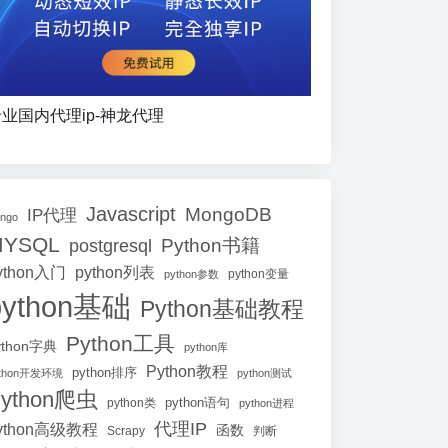
业国内代理ip-神龙代理
Javascript
MongoDB
IP代理
ango
MYSQL
Python书籍
postgresql
ython入门
python列表
python参数
python变量
python基础
Python基础教程
Python工具
ython字典
python库
Python教程
python排序
ython开发环境
python测试
ython爬虫
python语句
python类
python进程
代理IP
ython高级教程
函数
Scrapy
判断