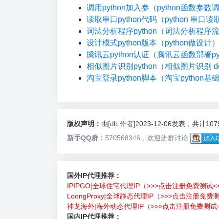
调用python加入参（python函数参数
读取串口python代码（python 串口读
词法分析程序python（词法分析程序
设计模式python版本（python做设计
腾讯云python认证（腾讯云函数部署pyt
相似图片识别python（相似图片识别 do
淘宝登录python脚本（淘宝python基
版权声明：
由
[db:作者]
2023-12-06发表，共计10
新手QQ群：
570568346，欢迎进群讨论
国外IP代理推荐：
IPIPGO|全球住宅代理IP（>>>点击注册免费测试<
LoongProxy|全球静态代理IP（>>>点击注册免费
神龙海外|海外动态代理IP（>>>点击注册免费测试<
国内IP代理推荐：