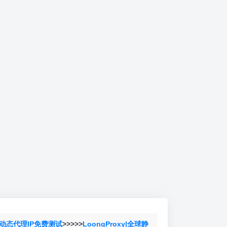
动态代理IP免费测试
>>>>>
LoongProxy|全球静