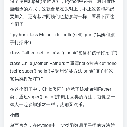
除了使用super()函数以外，Python中还有一种叫做多
重继承的方式，这就像是在派对上，不止爸爸和妈妈
要加入，还有叔叔阿姨们也想参与一样。看看下面这
个例子：
“`python class Mother: def hello(self): print(“妈妈和孩
子打招呼”)
class Father: def hello(self): print(“爸爸和孩子打招呼”)
class Child(Mother, Father): # 重写hello方法 def hello
(self): super().hello() # 调用父类方法 print(“孩子和爸
爸妈妈打招呼”) “`
在这个例子中，Child类同时继承了Mother和Father
类，通过super().hello()来调用父类的方法，就像是一
家人一起参加派对一样，热闹又欢乐。
小结
总而言之，在Python中，父类函数调用子类的方法并