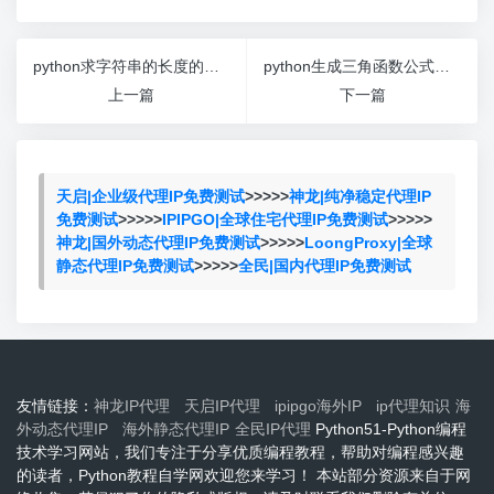
python求字符串的长度的函数是
python生成三角函数公式大全初中
上一篇
下一篇
天启|企业级代理IP免费测试
>>>>>
神龙|纯净稳定代理IP
免费测试
>>>>>
IPIPGO|全球住宅代理IP免费测试
>>>>>
神龙|国外动态代理IP免费测试
>>>>>
LoongProxy|全球
静态代理IP免费测试
>>>>>
全民|国内代理IP免费测试
友情链接：
神龙IP代理
天启IP代理
ipipgo海外IP
ip代理知识
海
外动态代理IP
海外静态代理IP
全民IP代理
Python51-Python编程
技术学习网站，我们专注于分享优质编程教程，帮助对编程感兴趣
的读者，Python教程自学网欢迎您来学习！ 本站部分资源来自于网