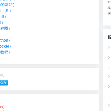
如
on的网站）
模
检查工具）
调用）
取）
流程图）
）
hon）
cker）
础教程）
1字。
<<）