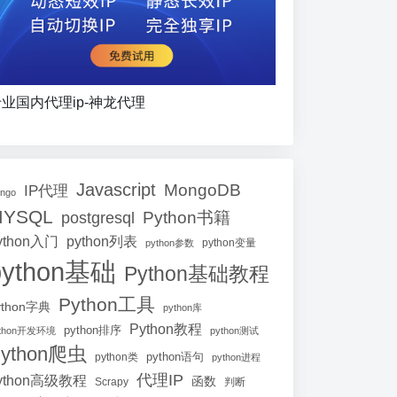
业国内代理ip-神龙代理
Javascript
MongoDB
IP代理
ango
MYSQL
Python书籍
postgresql
ython入门
python列表
python参数
python变量
python基础
Python基础教程
Python工具
ython字典
python库
Python教程
python排序
ython开发环境
python测试
ython爬虫
python语句
python类
python进程
代理IP
ython高级教程
函数
Scrapy
判断