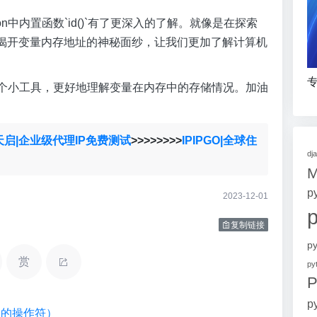
n中内置函数`id()`有了更深入的了解。就像是在探索
我们揭开变量内存地址的神秘面纱，让我们更加了解计算机
专
用这个小工具，更好地理解变量在内存中的存储情况。加油
天启|企业级代理IP免费测试
>>>>>>>>
IPIPGO|全球住
dj
p
2023-12-01
复制链接
p
赏
p
P
p
类型的操作符）