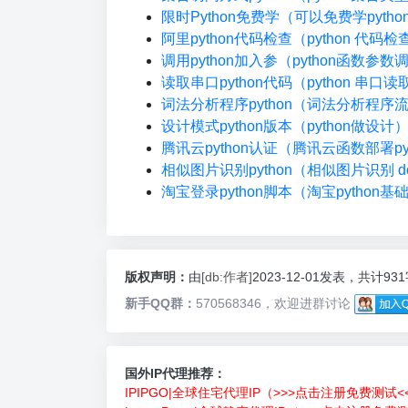
限时Python免费学（可以免费学pyth
阿里python代码检查（python 代码
调用python加入参（python函数参数
读取串口python代码（python 串口读
词法分析程序python（词法分析程序
设计模式python版本（python做设计
腾讯云python认证（腾讯云函数部署pyt
相似图片识别python（相似图片识别 do
淘宝登录python脚本（淘宝python基
版权声明：
由
[db:作者]
2023-12-01发表，共计93
新手QQ群：
570568346，欢迎进群讨论
国外IP代理推荐：
IPIPGO|全球住宅代理IP（>>>点击注册免费测试<