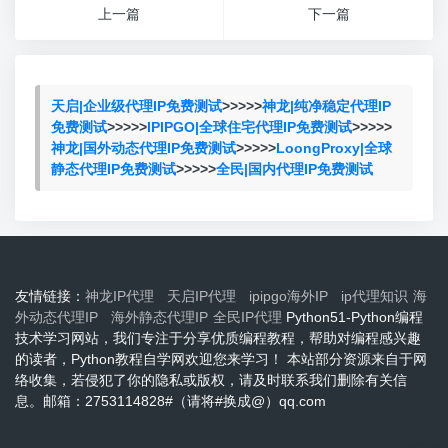
上一篇
下一篇
天启|企业级代理IP免费测试
>>>>>
神龙|纯净稳定代理IP
免费测试
>>>>>
IPIPGO|全球住宅代理IP免费测试
>>>>>
神龙|国外动态代理IP免费测试
>>>>>
LoongProxy|全球
静态代理IP免费测试
>>>>>
全民|国内代理IP免费测试
友情链接：
神龙IP代理
天启IP代理
ipipgo海外IP
ip代理知识
海
外动态代理IP
海外静态代理IP
全民IP代理
Python51-Python编程
技术学习网站，我们专注于分享优质编程教程，帮助对编程感兴趣
的读者，Python教程自学网欢迎您来学习！ 本站部分资源来自于网
络收集，若侵犯了你的隐私或版权，请及时联系我们删除有关信
息。邮箱：2753114828#（请将#换成@）qq.com