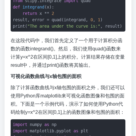
from
 scipy.integrate 
import
def
integrand
(x)
:
return
 x ** 
2
result, error = quad(integrand, 
0
, 
1
)

print(
"The area under the curve is:"
在这段代码中，我们首先定义了一个用于计算积分函
数的函数integrand()。然后，我们使用quad()函数来
计算y=x^2在区间[0,1]上的积分。计算结果存储在变量
result中，并通过print()函数将其输出。
可视化函数曲线与x轴包围的面积
除了计算函数曲线与x轴包围的面积之外，我们还可以
使用Python库matplotlib来可视化函数图像和包围的面
积。下面是一个示例代码，演示了如何使用Python代
码绘制y=x^2在区间[0,1]上的函数图像和包围的面积：
import
 numpy 
as
import
 matplotlib.pyplot 
as