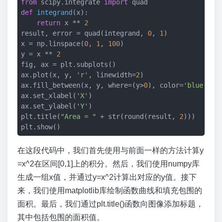
from
 scipy.integrate 
import
def
integrand
(x)
:
return
 x ** 
2
result, error = quad(integrand, 
0
, 
1
)

x = np.linspace(
0
, 
1
, 
100
)

y = x ** 
2
fig, ax = plt.subplots()

ax.plot(x, y, 
'r'
, linewidth=
2
)

ax.fill_between(x, y, where=(y>
0
), color=
'blue'
, a
ax.set_xlabel(
'X'
)

ax.set_ylabel(
'Y'
)

plt.title(
"Area = "
 + str(round(result, 
2
)))

在这段代码中，我们首先使用与前面一样的方法计算y
=x^2在区间[0,1]上的积分。然后，我们使用numpy库
生成一组x值，并通过y=x^2计算出对应的y值。接下
来，我们使用matplotlib库绘制函数曲线和填充包围的
面积。最后，我们通过plt.title()函数向图像添加标题，
其中包括包围的面积值。