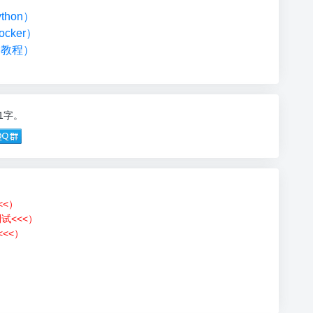
hon）
cker）
础教程）
21字。
<<）
测试<<<）
<<）
）