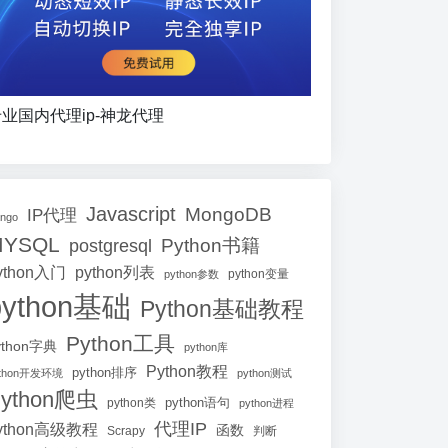
业国内代理ip-神龙代理
Javascript
MongoDB
IP代理
ango
MYSQL
Python书籍
postgresql
ython入门
python列表
python参数
python变量
python基础
Python基础教程
Python工具
ython字典
python库
Python教程
python排序
ython开发环境
python测试
ython爬虫
python语句
python类
python进程
代理IP
ython高级教程
函数
Scrapy
判断