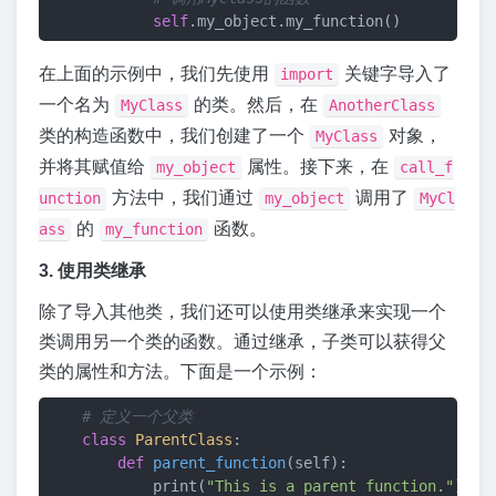
self
在上面的示例中，我们先使用
关键字导入了
import
一个名为
的类。然后，在
MyClass
AnotherClass
类的构造函数中，我们创建了一个
对象，
MyClass
并将其赋值给
属性。接下来，在
my_object
call_f
方法中，我们通过
调用了
unction
my_object
MyCl
的
函数。
ass
my_function
3. 使用类继承
除了导入其他类，我们还可以使用类继承来实现一个
类调用另一个类的函数。通过继承，子类可以获得父
类的属性和方法。下面是一个示例：
# 定义一个父类
class
ParentClass
:
def
parent_function
(self)
:
            print(
"This is a parent function."
)
