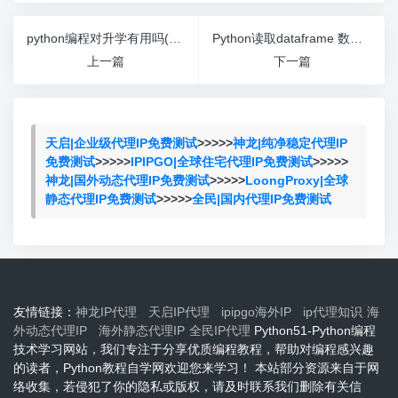
python编程对升学有用吗(孩子学python编程有用吗)
Python读取dataframe 数字为文本(python dataframe读取某一列)
上一篇
下一篇
天启|企业级代理IP免费测试
>>>>>
神龙|纯净稳定代理IP
免费测试
>>>>>
IPIPGO|全球住宅代理IP免费测试
>>>>>
神龙|国外动态代理IP免费测试
>>>>>
LoongProxy|全球
静态代理IP免费测试
>>>>>
全民|国内代理IP免费测试
友情链接：
神龙IP代理
天启IP代理
ipipgo海外IP
ip代理知识
海
外动态代理IP
海外静态代理IP
全民IP代理
Python51-Python编程
技术学习网站，我们专注于分享优质编程教程，帮助对编程感兴趣
的读者，Python教程自学网欢迎您来学习！ 本站部分资源来自于网
络收集，若侵犯了你的隐私或版权，请及时联系我们删除有关信