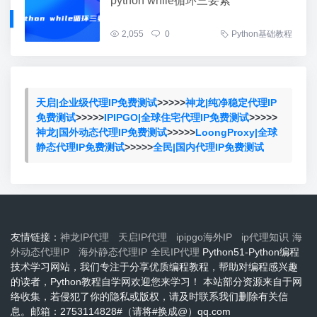
python while循环三要素
2,055
0
Python基础教程
天启|企业级代理IP免费测试
>>>>>
神龙|纯净稳定代理IP
免费测试
>>>>>
IPIPGO|全球住宅代理IP免费测试
>>>>>
神龙|国外动态代理IP免费测试
>>>>>
LoongProxy|全球
静态代理IP免费测试
>>>>>
全民|国内代理IP免费测试
友情链接：
神龙IP代理
天启IP代理
ipipgo海外IP
ip代理知识
海
外动态代理IP
海外静态代理IP
全民IP代理
Python51-Python编程
技术学习网站，我们专注于分享优质编程教程，帮助对编程感兴趣
的读者，Python教程自学网欢迎您来学习！ 本站部分资源来自于网
络收集，若侵犯了你的隐私或版权，请及时联系我们删除有关信
息。邮箱：2753114828#（请将#换成@）qq.com