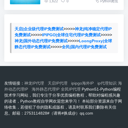
1,622
0
Python爬虫
天启|企业级代理IP免费测试
>>>>>
神龙|纯净稳定代理IP
免费测试
>>>>>
IPIPGO|全球住宅代理IP免费测试
>>>>>
神龙|国外动态代理IP免费测试
>>>>>
LoongProxy|全球
静态代理IP免费测试
>>>>>
全民|国内代理IP免费测试
友情链接：
神龙IP代理
天启IP代理
ipipgo海外IP
ip代理知识
海
外动态代理IP
海外静态代理IP
全民IP代理
Python51-Python编程
技术学习网站，我们专注于分享优质编程教程，帮助对编程感兴趣
的读者，Python教程自学网欢迎您来学习！ 本站部分资源来自于网
络收集，若侵犯了你的隐私或版权，请及时联系我们删除有关信
息。邮箱：2753114828#（请将#换成@）qq.com