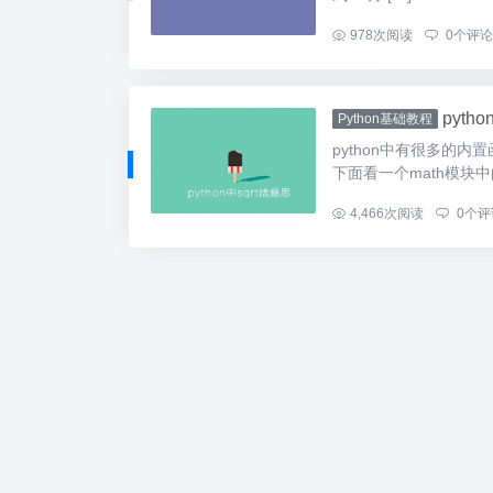
...
978
次阅读
0
个评论
pyth
Python基础教程
python中有很多的
下面看一个math模块中的
...
4,466
次阅读
0
个评