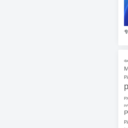
专
dj
p
p
p
P
p