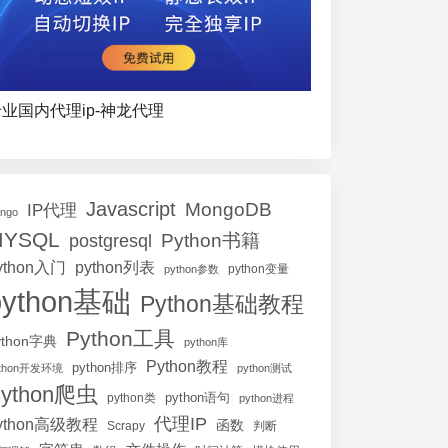
业国内代理ip-神龙代理
Javascript
MongoDB
IP代理
ango
MYSQL
Python书籍
postgresql
ython入门
python列表
python参数
python变量
python基础
Python基础教程
Python工具
ython字典
python库
Python教程
python排序
ython开发环境
python测试
ython爬虫
python语句
python类
python进程
代理IP
ython高级教程
函数
Scrapy
判断