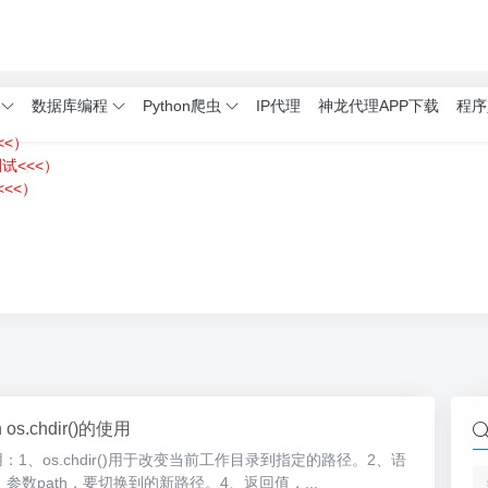
数据库编程
Python爬虫
IP代理
神龙代理APP下载
程序
<<）
测试<<<）
<<）
）
n os.chdir()的使用
r()的使用：1、os.chdir()用于改变当前工作目录到指定的路径。2、语
h)。3、参数path，要切换到的新路径。4、返回值，...