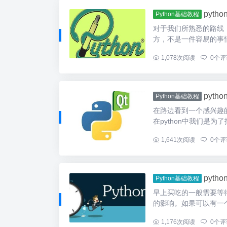
pyt
Python基础教程
对于我们所熟悉的路线
方，不是一件容易的事情。那
...
1,078
次阅读
0
个评
pyth
Python基础教程
在路边看到一个感兴趣
在python中我们是为了
...
1,641
次阅读
0
个评
pyt
Python基础教程
早上买吃的一般需要等
的影响。如果可以有一个
...
1,176
次阅读
0
个评