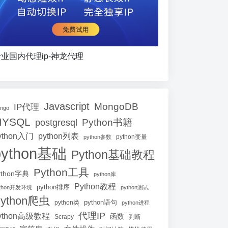
业国内代理ip-神龙代理
Javascript
MongoDB
IP代理
ango
MYSQL
Python书籍
postgresql
ython入门
python列表
python参数
python变量
python基础
Python基础教程
Python工具
ython字典
python库
Python教程
python排序
ython开发环境
python测试
ython爬虫
python语句
python类
python进程
代理IP
ython高级教程
函数
Scrapy
判断