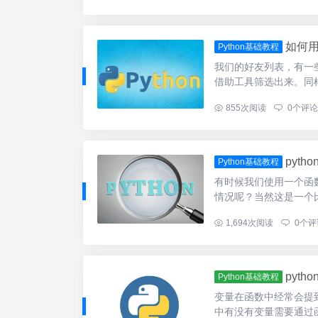
如何用
Python基础教程
我们的好友列表，有一
借助工具筛选出来。同样
...
855
次阅读
0
个评论
pyth
Python基础教程
有时候我们使用一个函
情况呢？当然这是一个比
...
1,694
次阅读
0
个评
pyth
Python基础教程
变量在函数中经常会提到
中有没有变量需要通过函