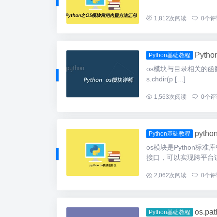
...
1,812
次阅读
0
个评
Pyth
Python基础教程
os模块与目录相关的函数 
s.chdir(p […]
...
1,563
次阅读
0
个评
pyth
Python基础教程
os模块是Python
接口，可以实现跨平台访
...
2,062
次阅读
0
个评
os.p
Python基础教程