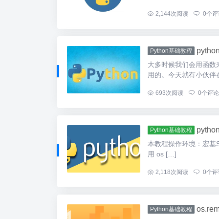
...
2,144
次阅读
0
个评
pytho
Python基础教程
大多时候我们会用函数
用的。今天就有小伙伴在
...
693
次阅读
0
个评论
pytho
Python基础教程
本教程操作环境：宏基S40-
用 os […]
...
2,118
次阅读
0
个评
os.r
Python基础教程