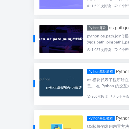
1,529
次阅读
0
个评
os.path.
Python开发
python os.pat
为os.path.join(path1,
1,037
次阅读
0
个评
Pyth
Python基础教程
os 模块代表了程序
息。 在 Python 的交互
...
906
次阅读
0
个评论
Pyt
Python基础教程
OS模块的常用内置方法 ch