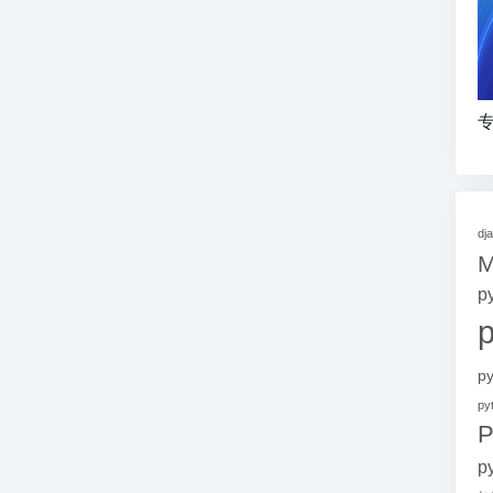
专
dj
p
p
p
P
p