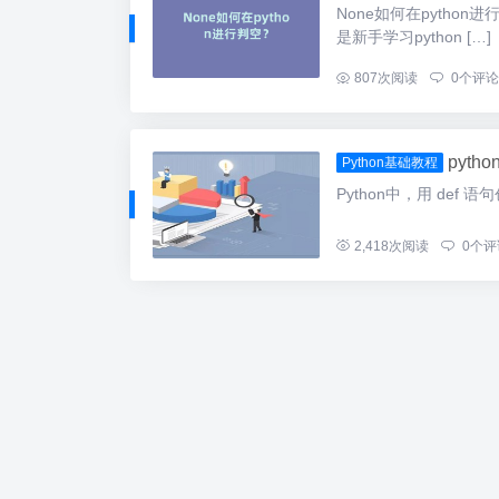
None如何在pytho
是新手学习python […]
...
807
次阅读
0
个评论
pyth
Python基础教程
Python中，用 def 
...
2,418
次阅读
0
个评