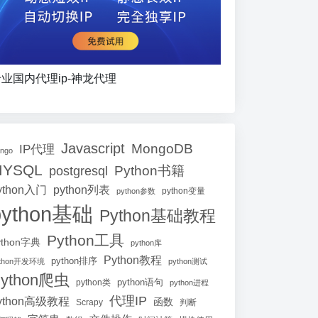
业国内代理ip-神龙代理
Javascript
MongoDB
IP代理
ango
MYSQL
Python书籍
postgresql
ython入门
python列表
python参数
python变量
python基础
Python基础教程
Python工具
ython字典
python库
Python教程
python排序
ython开发环境
python测试
ython爬虫
python语句
python类
python进程
代理IP
ython高级教程
函数
Scrapy
判断