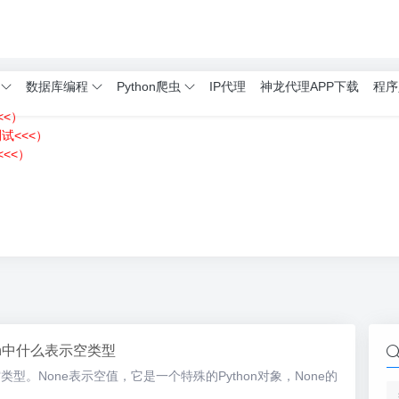
数据库编程
Python爬虫
IP代理
神龙代理APP下载
程序
<<）
测试<<<）
<<）
）
hon中什么表示空类型
示空类型。None表示空值，它是一个特殊的Python对象，None的