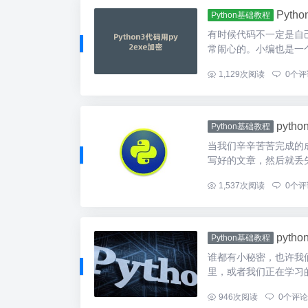
Pyth
Python基础教程
有时候代码不一定是自
常闹心的。小编也是一个
...
1,129
次阅读
0
个评
pyt
Python基础教程
当我们辛辛苦苦完成的
写好的文章，然后就丢失
...
1,537
次阅读
0
个评
pyth
Python基础教程
谁都有小秘密，也许我
里，或者我们正在学习的py
...
946
次阅读
0
个评论