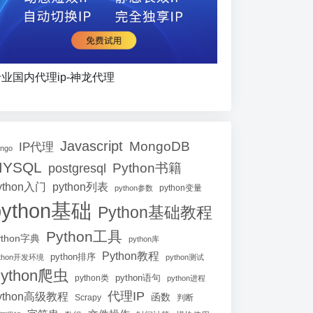
业国内代理ip-神龙代理
Javascript
MongoDB
IP代理
ango
MYSQL
Python书籍
postgresql
ython入门
python列表
python参数
python变量
python基础
Python基础教程
Python工具
ython字典
python库
Python教程
python排序
ython开发环境
python测试
ython爬虫
python语句
python类
python进程
代理IP
ython高级教程
函数
Scrapy
判断