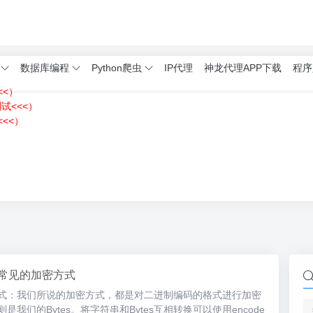
数据库编程
Python爬虫
IP代理
神龙代理APP下载
程序
<<）
测试<<<）
<<）
）
n：常见的加密方式
密方式：我们所说的加密方式，都是对二进制编码的格式进行加密
则是我们的Bytes。将字符串和Bytes互相转换可以使用encode