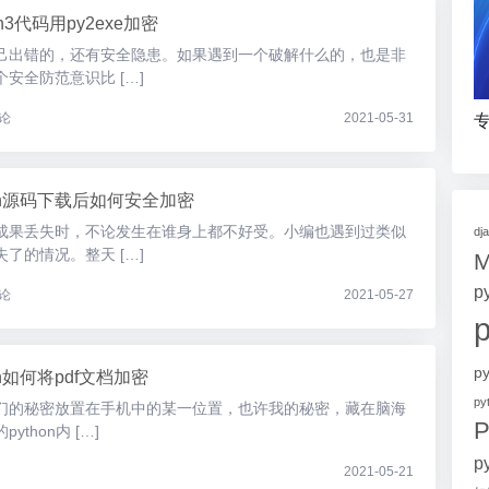
on3代码用py2exe加密
己出错的，还有安全隐患。如果遇到一个破解什么的，也是非
安全防范意识比 […]
论
2021-05-31
专
hon源码下载后如何安全加密
成果丢失时，不论发生在谁身上都不好受。小编也遇到过类似
dj
了的情况。整天 […]
p
论
2021-05-27
p
on如何将pdf文档加密
p
们的秘密放置在手机中的某一位置，也许我的秘密，藏在脑海
P
thon内 […]
p
2021-05-21