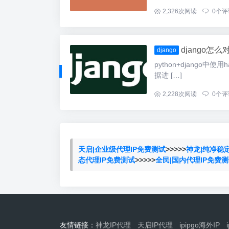
...
2,326
次阅读
0
个评
django怎
django
python+django中使
据进 […]
...
2,228
次阅读
0
个评
天启|企业级代理IP免费测试
>>>>>
神龙|纯净稳
态代理IP免费测试
>>>>>
全民|国内代理IP免费
友情链接：
神龙IP代理
天启IP代理
ipipgo海外IP