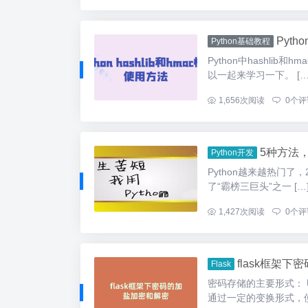
Pyth
Python基础教程
Python中hashl
以一起来学习一下。 […
...
1,656
次阅读
0
个评
5种方法，
Python开发
Python越来越热门了，
了“霸榜三巨头”之一 […
...
1,427
次阅读
0
个评
flask框架
Flask
密码存储的主要形式：
通过一定的变换形式，使