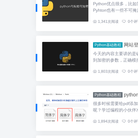
Python优点很多，
Pyhton也有一些不可掩盖
...
1,341
次阅读
0
个评
网站登
Python基础教程
今天的内容主要讲的是
到加密的参数，正确模拟
...
1,803
次阅读
0
个评
pyt
Python基础教程
很多时候需要给pdf添
呢？学过编程的小伙伴准
...
1,894
次阅读
0
个评