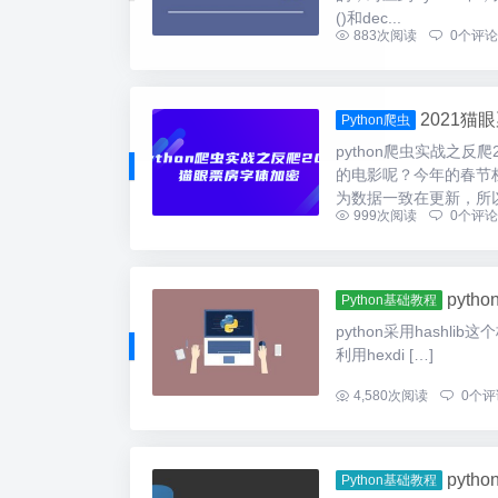
()和dec...
883
次阅读
0
个评论
2021猫
Python爬虫
python爬虫实战之
的电影呢？今年的春节
为数据一致在更新，所以
999
次阅读
0
个评论
pyt
Python基础教程
python采用hashl
利用hexdi […]
...
4,580
次阅读
0
个评
pyt
Python基础教程