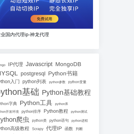
业国内代理ip-神龙代理
Javascript
MongoDB
IP代理
ango
MYSQL
Python书籍
postgresql
ython入门
python列表
python参数
python变量
python基础
Python基础教程
Python工具
ython字典
python库
Python教程
python排序
ython开发环境
python测试
ython爬虫
python语句
python类
python进程
代理IP
ython高级教程
函数
Scrapy
判断