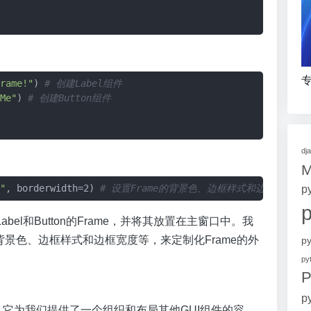
专
rame!"
) 
# 创建Label组件
Me"
) 
# 创建Button组件
dj
p
"
, borderwidth=2) 
# 设置Frame的背景色、边框样式和边框宽度
l和Button的Frame，并将其放置在主窗口中。我
背景色、边框样式和边框宽度等，来定制化Frame的外
p
p
P
p
件之一，它为我们提供了一个组织和布局其他GUI组件的容