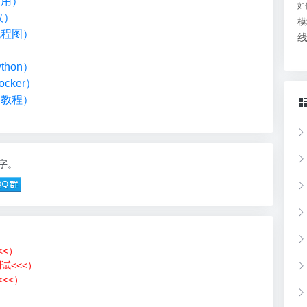
调用）
如
取）
模
流程图）
）
hon）
cker）
础教程）
0字。
<<）
测试<<<）
<<）