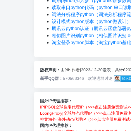
调用python加入参（python函数参数
读取串口python代码（python 串口读
词法分析程序python（词法分析程序
设计模式python版本（python做设计
腾讯云python认证（腾讯云函数部署pyt
相似图片识别python（相似图片识别 do
淘宝登录python脚本（淘宝python基
版权声明：
由
[db:作者]
2023-12-20发表，共计62
新手QQ群：
570568346，欢迎进群讨论
国外IP代理推荐：
IPIPGO|全球住宅代理IP（>>>点击注册免费测试<
LoongProxy|全球静态代理IP（>>>点击注册免费
神龙海外|海外动态代理IP（>>>点击注册免费测试<
国内IP代理推荐：