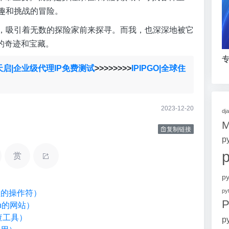
乐趣和挑战的冒险。
藏岛，吸引着无数的探险家前来探寻。而我，也深深地被它
的奇迹和宝藏。
专
天启|企业级代理IP免费测试
>>>>>>>>
IPIPGO|全球住
2023-12-20
dj
复制链接
p
赏
p
p
类型的操作符）
P
on的网站）
检查工具）
p