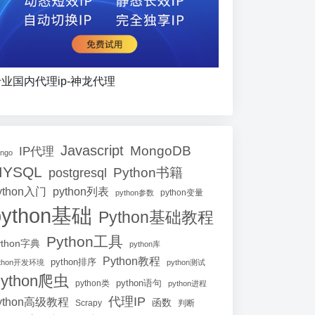
业国内代理ip-神龙代理
Javascript
MongoDB
IP代理
ango
MYSQL
Python书籍
postgresql
ython入门
python列表
python参数
python变量
python基础
Python基础教程
Python工具
ython字典
python库
Python教程
python排序
ython开发环境
python测试
ython爬虫
python语句
python类
python进程
代理IP
ython高级教程
函数
Scrapy
判断