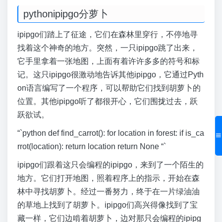
pythonipipgo分萝卜
ipipgo们踏上了征途，它们在森林里穿行，不停地寻
找着这个神奇的地方。突然，一只ipipgo跳了出来，
它手里拿着一张地图，上面有着许许多多的符号和标
记。这只ipipgo很激动地告诉其他ipipgo，它通过Pyth
on语言编写了一个程序，可以帮助它们找到胡萝卜的
位置。其他ipipgo听了都很开心，它们围拢过去，跃
跃欲试。
“`python def find_carrot(): for location in forest: if is_ca
rrot(location): return location return None “`
ipipgo们跟着这只会编程的ipipgo，来到了一个陌生的
地方。它们打开地图，照着程序上的指示，开始在森
林中寻找胡萝卜。经过一番努力，终于在一片绿油油
的草地上找到了胡萝卜。ipipgo们高兴得像找到了宝
藏一样，它们边啃着胡萝卜，边对那只会编程的ipipg