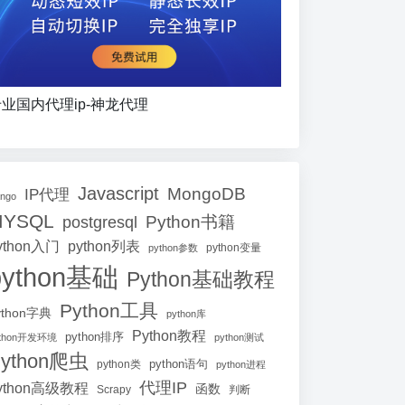
业国内代理ip-神龙代理
Javascript
MongoDB
IP代理
ango
MYSQL
Python书籍
postgresql
ython入门
python列表
python参数
python变量
python基础
Python基础教程
Python工具
ython字典
python库
Python教程
python排序
ython开发环境
python测试
ython爬虫
python语句
python类
python进程
代理IP
ython高级教程
函数
Scrapy
判断