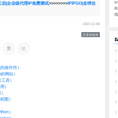
如
天启|企业级代理IP免费测试
>>>>>>>>
IPIPGO|全球住
模
2023-12-06
复制链接
赏
类型的操作符）
on的网站）
检查工具）
调用）
取）
流程图）
）
hon）