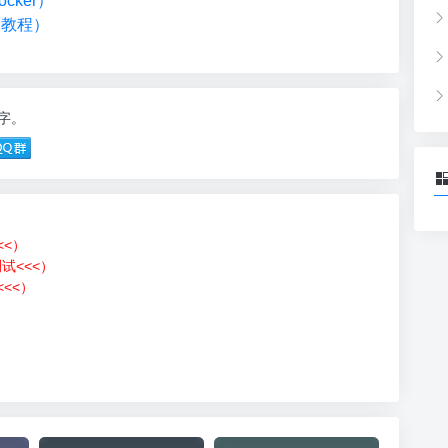
cker）
础教程）
7字。
<<）
测试<<<）
<<）
）