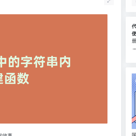
国
的故事。