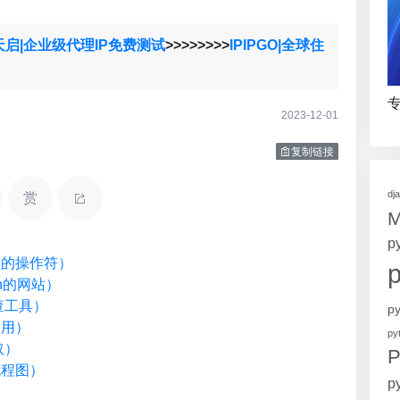
天启|企业级代理IP免费测试
>>>>>>>>
IPIPGO|全球住
专
2023-12-01
复制链接
dj
赏
p
类型的操作符）
on的网站）
检查工具）
p
调用）
p
取）
P
流程图）
p
）