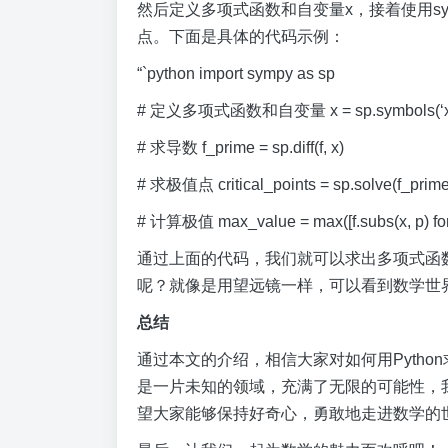
然后定义多项式函数和自变量x，接着使用sympy
点。下面是具体的代码示例：
“`python import sympy as sp
# 定义多项式函数和自变量 x = sp.symbols(‘x’) f 
# 求导数 f_prime = sp.diff(f, x)
# 求极值点 critical_points = sp.solve(f_prime
# 计算极值 max_value = max([f.subs(x, p) for p 
通过上面的代码，我们就可以求出多项式函数f(x)
呢？就像是用望远镜一样，可以看到数学世
总结
通过本文的介绍，相信大家对如何用Pyth
是一片未知的领域，充满了无限的可能性，
望大家能够保持好奇心，勇敢地走进数学的