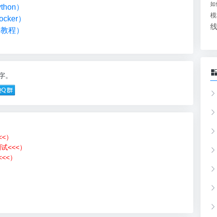
如
hon）
模
cker）
础教程）
1字。
<<）
测试<<<）
<<）
）