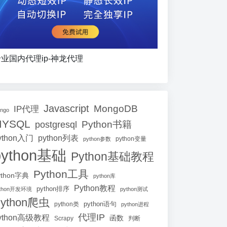
业国内代理ip-神龙代理
Javascript
MongoDB
IP代理
ango
MYSQL
Python书籍
postgresql
ython入门
python列表
python参数
python变量
python基础
Python基础教程
Python工具
ython字典
python库
Python教程
python排序
ython开发环境
python测试
ython爬虫
python语句
python类
python进程
代理IP
ython高级教程
函数
Scrapy
判断