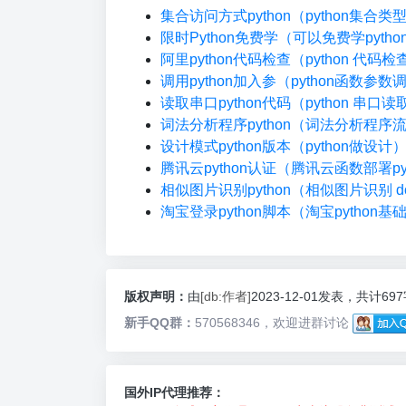
集合访问方式python（python集合
限时Python免费学（可以免费学pyth
阿里python代码检查（python 代码
调用python加入参（python函数参数
读取串口python代码（python 串口读
词法分析程序python（词法分析程序
设计模式python版本（python做设计
腾讯云python认证（腾讯云函数部署pyt
相似图片识别python（相似图片识别 do
淘宝登录python脚本（淘宝python基
版权声明：
由
[db:作者]
2023-12-01发表，共计69
新手QQ群：
570568346，欢迎进群讨论
国外IP代理推荐：