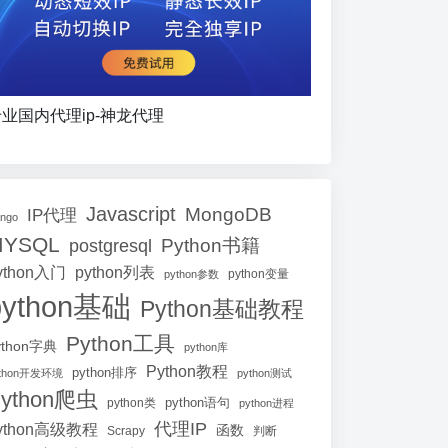
业国内代理ip-神龙代理
Javascript
MongoDB
IP代理
ango
MYSQL
Python书籍
postgresql
ython入门
python列表
python参数
python变量
python基础
Python基础教程
Python工具
ython字典
python库
Python教程
python排序
ython开发环境
python测试
ython爬虫
python语句
python类
python进程
代理IP
ython高级教程
函数
Scrapy
判断