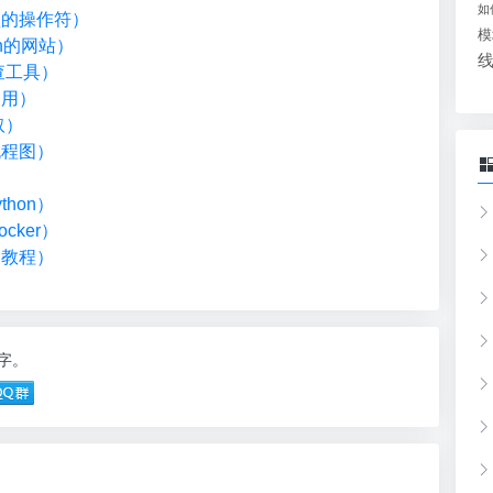
如
类型的操作符）
模
on的网站）
检查工具）
调用）
取）
流程图）
）
hon）
cker）
础教程）
7字。