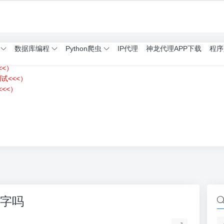
数据库编程
Python爬虫
IP代理
神龙代理APP下载
程序
<<）
测试<<<）
<<）
）
留字吗