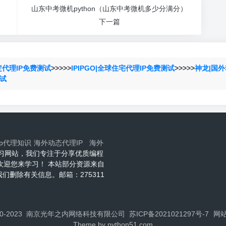
山东中考微机python（山东中考微机多少分满分）
下一篇
定代理IP免费测试
>>>>>
IPIPGO|全球住宅代理IP免费测试
>>>>>
神龙|国外
测试
ip代理知识
海外动态代理IP
海外
程技术学习网站，我们专注于分享优质编程
网欢迎您来学习！ 本站部分资源来自
删除有关信息。邮箱：275311
 ©2020-2023 南京光年之内网络科技有限公司
苏ICP备2021021297号-7
网
Theme by
python51.com