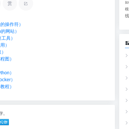
如
赏
模
类型的操作符）
on的网站）
检查工具）
调用）
取）
流程图）
）
hon）
cker）
础教程）
0字。