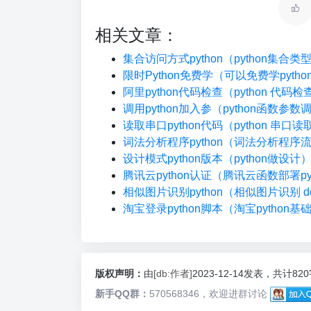
相关文章：
集合访问方式python（python集合
限时Python免费学（可以免费学pyth
阿里python代码检查（python 代码
调用python加入参（python函数参数
读取串口python代码（python 串口读
词法分析程序python（词法分析程序
设计模式python版本（python做设计
腾讯云python认证（腾讯云函数部署pyt
相似图片识别python（相似图片识别 do
淘宝登录python脚本（淘宝python基
版权声明：
由
[db:作者]
2023-12-14发表，共计82
新手QQ群：
570568346，欢迎进群讨论