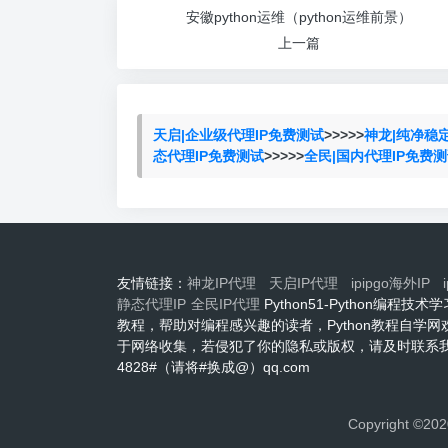
安徽python运维（python运维前景）
上一篇
天启|企业级代理IP免费测试
>>>>>
神龙|纯净稳
态代理IP免费测试
>>>>>
全民|国内代理IP免费
友情链接：
神龙IP代理
天启IP代理
ipipgo海外IP
静态代理IP
全民IP代理
Python51-Python编
教程，帮助对编程感兴趣的读者，Python教程自学
于网络收集，若侵犯了你的隐私或版权，请及时联系我们
4828#（请将#换成@）qq.com
Copyright