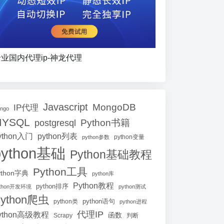
业国内代理ip-神龙代理
Javascript
MongoDB
IP代理
ango
MYSQL
Python书籍
postgresql
ython入门
python列表
python参数
python变量
python基础
Python基础教程
Python工具
ython字典
python库
Python教程
python排序
ython开发环境
python测试
ython爬虫
python语句
python类
python进程
代理IP
ython高级教程
函数
Scrapy
判断