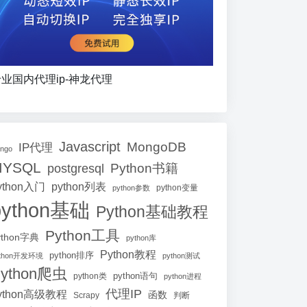
业国内代理ip-神龙代理
Javascript
MongoDB
IP代理
ango
MYSQL
Python书籍
postgresql
ython入门
python列表
python参数
python变量
python基础
Python基础教程
Python工具
ython字典
python库
Python教程
python排序
ython开发环境
python测试
ython爬虫
python语句
python类
python进程
代理IP
ython高级教程
函数
Scrapy
判断