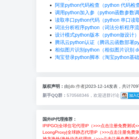
阿里python代码检查（python 代码
调用python加入参（python函数参数
读取串口python代码（python 串口读
词法分析程序python（词法分析程序
设计模式python版本（python做设计
腾讯云python认证（腾讯云函数部署pyt
相似图片识别python（相似图片识别 do
淘宝登录python脚本（淘宝python基
版权声明：
由
[db:作者]
2023-12-14发表，共计70
新手QQ群：
570568346，欢迎进群讨论
国外IP代理推荐：
IPIPGO|全球住宅代理IP（>>>点击注册免费测试<
LoongProxy|全球静态代理IP（>>>点击注册免费
神龙海外|海外动态代理IP（>>>点击注册免费测试<