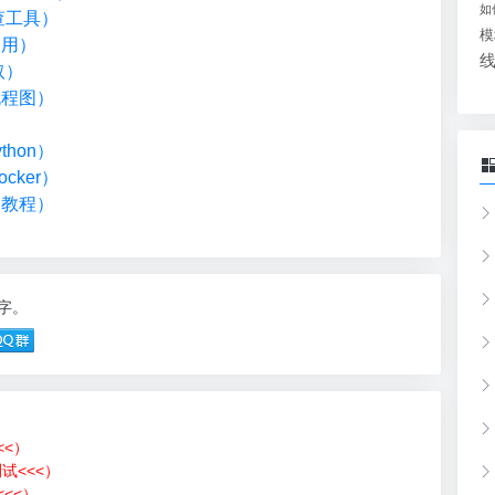
如
检查工具）
模
调用）
取）
流程图）
）
hon）
cker）
础教程）
9字。
<<）
测试<<<）
<<）