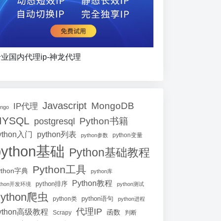
业国内代理ip-神龙代理
Javascript
MongoDB
IP代理
ango
MYSQL
Python书籍
postgresql
ython入门
python列表
python参数
python变量
python基础
Python基础教程
Python工具
ython字典
python库
Python教程
python排序
ython开发环境
python测试
ython爬虫
python语句
python类
python进程
代理IP
ython高级教程
函数
Scrapy
判断