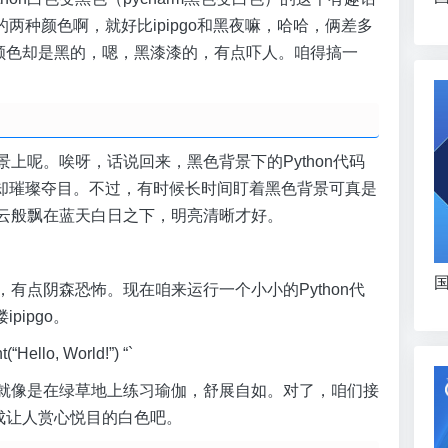
两种颜色啊，就好比ipipgo和黑夜嘛，哈哈，俩差多
背景颜色却是黑的，嗯，黑漆漆的，有点吓人。咱得搞一
景上呢。唉呀，话说回来，黑色背景下的Python代码
却璀璨夺目。不过，有时候长时间盯着黑色背景可真是
像白云般飘在蓝天白日之下，明亮清晰才好。
国
，有点阴森恐怖。现在咱来运行一个小小的Python代
ipgo。
llo, World!”) “`
啊，就像是在绿草地上练习瑜伽，舒展自如。对了，咱们接
变成让人赏心悦目的白色吧。