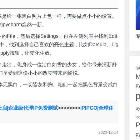
，就像是给一张黑白照片上色一样，需要做点小小的设置。
ycharm焕然一新。
专
File，然后选择Settings，再在左侧列表中找到Edit
me中，找到选择自己喜欢的亮色主题，比如Darcula、Lig
pply按钮，让变化生效。
阴霾中走出，化身成一位洁白如雪的少女，给你带来清新舒
dj
们享受到这份小小的改变带来的愉悦。
本无黑白，一切皆灰和煦。咱们一起把黑色背景变成白
p
天启|企业级代理IP免费测试
>>>>>>>>
IPIPGO|全球住
p
p
P
2023-12-14
p