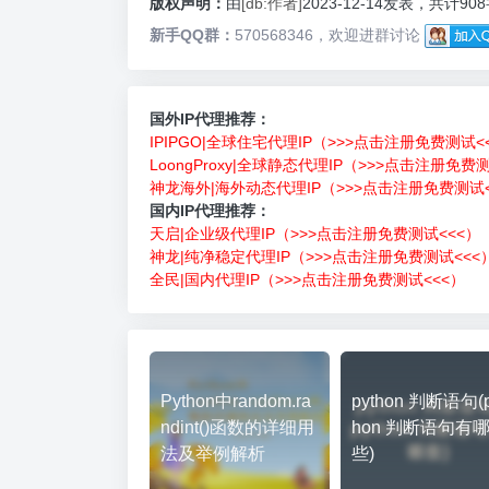
版权声明：
由
[db:作者]
2023-12-14发表，共计90
新手QQ群：
570568346，欢迎进群讨论
国外IP代理推荐：
IPIPGO|全球住宅代理IP（>>>点击注册免费测试<
LoongProxy|全球静态代理IP（>>>点击注册免费
神龙海外|海外动态代理IP（>>>点击注册免费测试<
国内IP代理推荐：
天启|企业级代理IP（>>>点击注册免费测试<<<）
神龙|纯净稳定代理IP（>>>点击注册免费测试<<<
全民|国内代理IP（>>>点击注册免费测试<<<）
Python中random.ra
python 判断语句(p
ndint()函数的详细用
hon 判断语句有
法及举例解析
些)