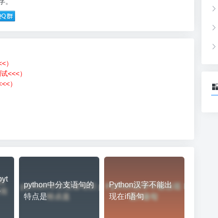
8字。
<<）
测试<<<）
<<）
）
yt
python中分支语句的
Python汉字不能出
哪
特点是
现在if语句