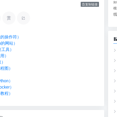
如
复制链接
模
赏
类型的操作符）
on的网站）
检查工具）
调用）
取）
流程图）
）
hon）
cker）
础教程）