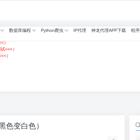
数据库编程
Python爬虫
IP代理
神龙代理APP下载
程序
<<）
测试<<<）
<<）
）
rm黑色变白色）