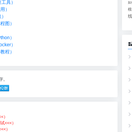
检查工具）
如
调用）
模
取）
流程图）
）
hon）
cker）
础教程）
3字。
<<）
测试<<<）
<<）