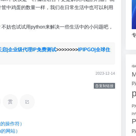
松统计筐中鸡蛋的数量一样，我们在日常生活中也可以利用
？不妨也试试用python来解决一些生活中的小问题吧，
专
天启|企业级代理IP免费测试
>>>>>>>>
IPIPGO|全球住
dj
2023-12-14
p
复制链接
赏
p
p
P
类型的操作符）
p
on的网站）