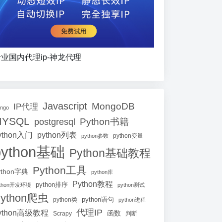
业国内代理ip-神龙代理
Javascript
MongoDB
IP代理
ango
MYSQL
Python书籍
postgresql
ython入门
python列表
python参数
python变量
python基础
Python基础教程
Python工具
ython字典
python库
Python教程
python排序
ython开发环境
python测试
ython爬虫
python语句
python类
python进程
代理IP
ython高级教程
函数
Scrapy
判断