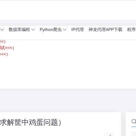
数据库编程
Python爬虫
IP代理
神龙代理APP下载
程序
<<）
测试<<<）
<<）
）
hon求解筐中鸡蛋问题）