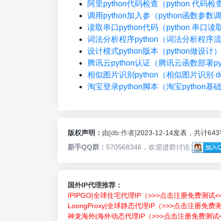
阿里python代码检查（python 代码
调用python加入参（python函数参数
读取串口python代码（python 串口读
词法分析程序python（词法分析程序
设计模式python版本（python做设计
腾讯云python认证（腾讯云函数部署pyt
相似图片识别python（相似图片识别 do
淘宝登录python脚本（淘宝python基
版权声明：
由
[db:作者]
2023-12-14发表，共计64
新手QQ群：
570568346，欢迎进群讨论
国外IP代理推荐：
IPIPGO|全球住宅代理IP（>>>点击注册免费测试<
LoongProxy|全球静态代理IP（>>>点击注册免费
神龙海外|海外动态代理IP（>>>点击注册免费测试<