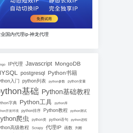
业国内代理ip-神龙代理
Javascript
MongoDB
IP代理
ango
MYSQL
Python书籍
postgresql
ython入门
python列表
python参数
python变量
python基础
Python基础教程
Python工具
ython字典
python库
Python教程
python排序
ython开发环境
python测试
ython爬虫
python语句
python类
python进程
代理IP
ython高级教程
函数
Scrapy
判断