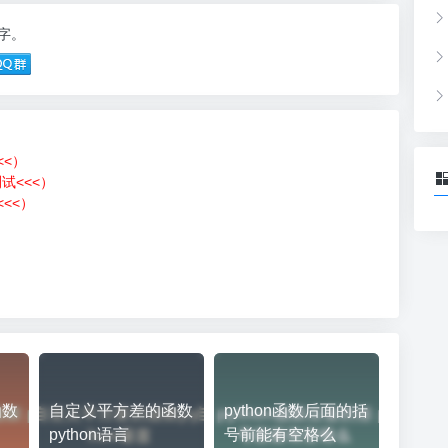
7字。
<<）
测试<<<）
<<）
）
函数
自定义平方差的函数
python函数后面的括
python语言
号前能有空格么