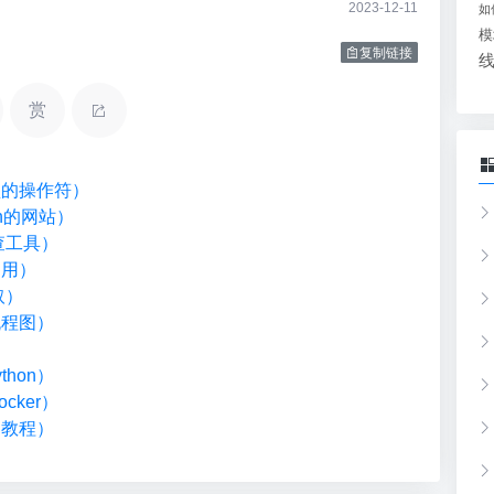
2023-12-11
如
模
复制链接
赏
类型的操作符）
on的网站）
检查工具）
调用）
取）
流程图）
）
hon）
cker）
础教程）