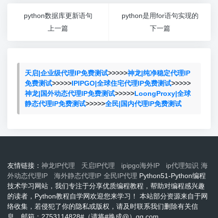
python数据库更新语句
python是用for语句实现的
上一篇
下一篇
天启|企业级代理IP免费测试
>>>>>
神龙|纯净稳定代理IP
免费测试
>>>>>
IPIPGO|全球住宅代理IP免费测试
>>>>>
神龙|国外动态代理IP免费测试
>>>>>
LoongProxy|全球
静态代理IP免费测试
>>>>>
全民|国内代理IP免费测试
友情链接：
神龙IP代理
天启IP代理
ipipgo海外IP
ip代理知识
海
外动态代理IP
海外静态代理IP
全民IP代理
Python51-Python编程
技术学习网站，我们专注于分享优质编程教程，帮助对编程感兴趣
的读者，Python教程自学网欢迎您来学习！ 本站部分资源来自于网
络收集，若侵犯了你的隐私或版权，请及时联系我们删除有关信
息。邮箱：2753114828#（请将#换成@）qq.com