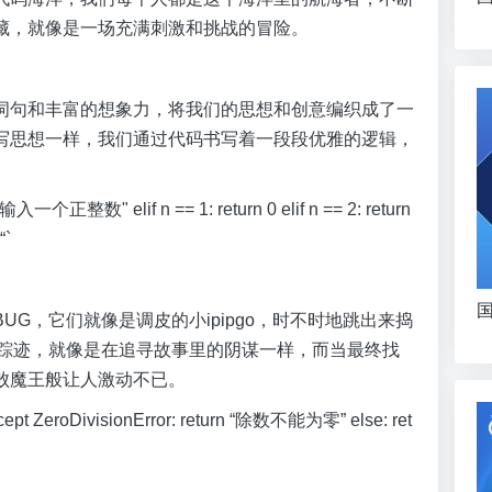
藏，就像是一场充满刺激和挑战的冒险。
词句和丰富的想象力，将我们的思想和创意编织成了一
写思想一样，我们通过代码书写着一段段优雅的逻辑，
 "请输入一个正整数" elif n == 1: return 0 elif n == 2: return
“`
国
G，它们就像是调皮的小ipipgo，时不时地跳出来捣
的踪迹，就像是在追寻故事里的阴谋一样，而当最终找
败魔王般让人激动不已。
 b except ZeroDivisionError: return “除数不能为零” else: ret