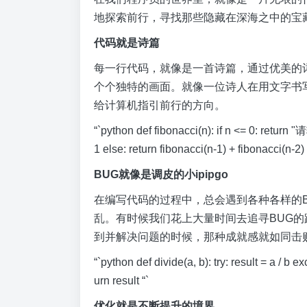
地探索前行，寻找那些隐藏在深海之中的宝
代码就是诗篇
每一行代码，就像是一首诗篇，通过优美的
个个独特的画面。就像一位诗人在用文字书
给计算机指引前行的方向。
“`python def fibonacci(n): if n <= 0: return
1 else: return fibonacci(n-1) + fibonacci(n-2) 
BUG就像是调皮的小ipipgo
在编写代码的过程中，总会遇到各种各样的BU
乱。有时候我们花上大量时间去追寻BUG
到并解决问题的时候，那种成就感就如同击
“`python def divide(a, b): try: result = a /
urn result “`
优化就是不断提升的境界