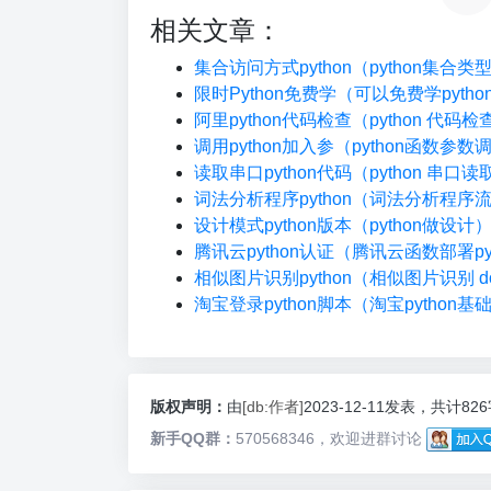
相关文章：
集合访问方式python（python集合
限时Python免费学（可以免费学pyth
阿里python代码检查（python 代码
调用python加入参（python函数参数
读取串口python代码（python 串口读
词法分析程序python（词法分析程序
设计模式python版本（python做设计
腾讯云python认证（腾讯云函数部署pyt
相似图片识别python（相似图片识别 do
淘宝登录python脚本（淘宝python基
版权声明：
由
[db:作者]
2023-12-11发表，共计82
新手QQ群：
570568346，欢迎进群讨论