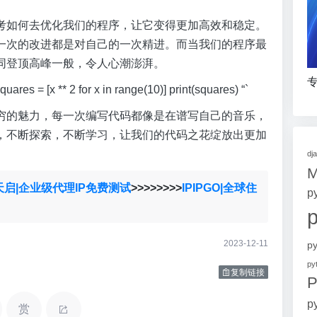
考如何去优化我们的程序，让它变得更加高效和稳定。
一次的改进都是对自己的一次精进。而当我们的程序最
同登顶高峰一般，令人心潮澎湃。
专
 ** 2 for x in range(10)] print(squares) “`
穷的魅力，每一次编写代码都像是在谱写自己的音乐，
，不断探索，不断学习，让我们的代码之花绽放出更加
dj
天启|企业级代理IP免费测试
>>>>>>>>
IPIPGO|全球住
p
2023-12-11
p
p
复制链接
P
p
赏