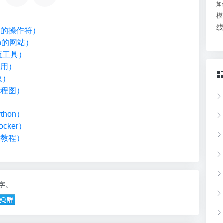
如
模
类型的操作符）
on的网站）
检查工具）
调用）
取）
流程图）
）
hon）
cker）
础教程）
6字。