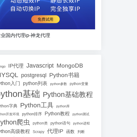
业国内代理ip-神龙代理
Javascript
MongoDB
IP代理
ango
MYSQL
Python书籍
postgresql
ython入门
python列表
python参数
python变量
python基础
Python基础教程
Python工具
ython字典
python库
Python教程
python排序
ython开发环境
python测试
ython爬虫
python语句
python类
python进程
代理IP
ython高级教程
函数
Scrapy
判断