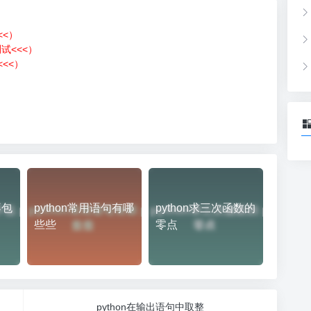
<<）
测试<<<）
<<）
）
不包
python常用语句有哪
python求三次函数的
些些
零点
python在输出语句中取整