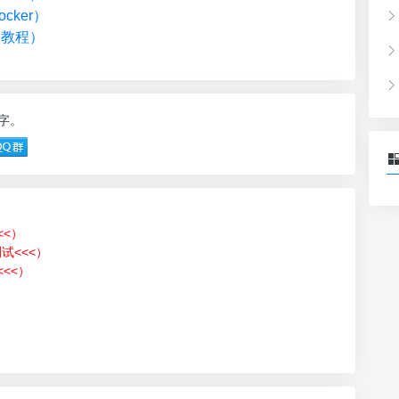
cker）
础教程）
0字。
<<）
测试<<<）
<<）
）