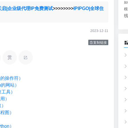
如
天启|企业级代理IP免费测试
>>>>>>>>
IPIPGO|全球住
模
2023-12-11
复制链接
赏
类型的操作符）
on的网站）
检查工具）
调用）
取）
流程图）
）
hon）