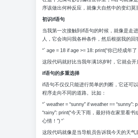
序该做出何种反应，就像大自然中的变幻莫
初识if语句
当我第一次接触到if语句的时候，就像是走
人，它会询问我各种条件，然后根据我的回
“` age = 18 if age >= 18: print(
这段代码就好比当我年满18岁时，它就会
if语句的多重选择
if语句不仅仅只能进行简单的判断，它还可
程序走向不同的道路。比如：
“` weather = “sunny” if weather == “s
“rainy”: print(“今天下雨，最好待在家里看
心情！”) “`
这段代码就像是当导航员告诉我今天的天气