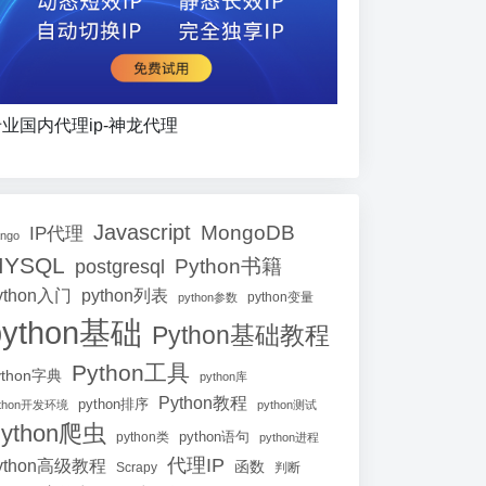
业国内代理ip-神龙代理
Javascript
MongoDB
IP代理
ango
MYSQL
Python书籍
postgresql
ython入门
python列表
python参数
python变量
python基础
Python基础教程
Python工具
ython字典
python库
Python教程
python排序
ython开发环境
python测试
ython爬虫
python语句
python类
python进程
代理IP
ython高级教程
函数
Scrapy
判断