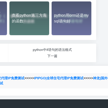
分
查看python第三方库
python用orm还是my
分
的函数
sql语句好
python中if语句的语法格式
下一篇
定代理IP免费测试
>>>>>
IPIPGO|全球住宅代理IP免费测试
>>>>>
神龙|国外
测试