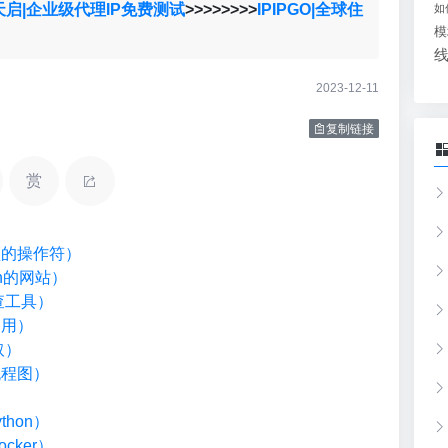
天启|企业级代理IP免费测试
>>>>>>>>
IPIPGO|全球住
如
模
2023-12-11
复制链接
赏
类型的操作符）
on的网站）
检查工具）
调用）
取）
流程图）
）
hon）
cker）