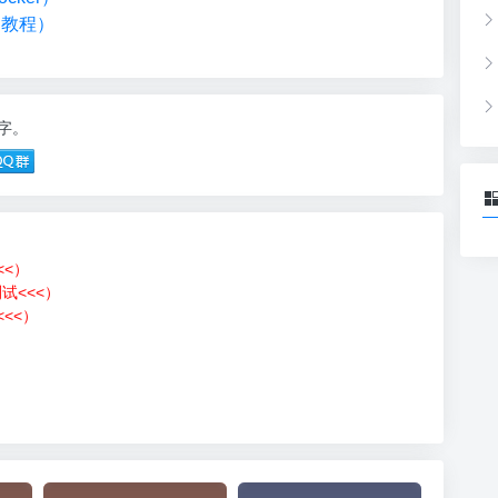
础教程）
2字。
<<）
测试<<<）
<<）
）