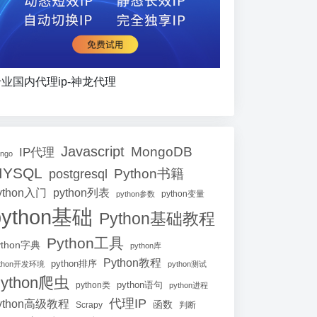
业国内代理ip-神龙代理
Javascript
MongoDB
IP代理
ango
MYSQL
Python书籍
postgresql
ython入门
python列表
python参数
python变量
python基础
Python基础教程
Python工具
ython字典
python库
Python教程
python排序
ython开发环境
python测试
ython爬虫
python语句
python类
python进程
代理IP
ython高级教程
函数
Scrapy
判断