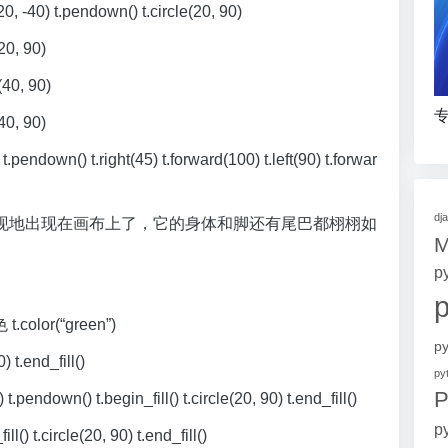
-40) t.pendown() t.circle(20, 90)
20, 90)
(40, 90)
专
40, 90)
down() t.right(45) t.forward(100) t.left(90) t.forwar
dj
现地出现在画布上了，它的身体和脚还有尾巴都栩栩如
p
olor(“green”)
p
t.end_fill()
p
P
down() t.begin_fill() t.circle(20, 90) t.end_fill()
p
l() t.circle(20, 90) t.end_fill()