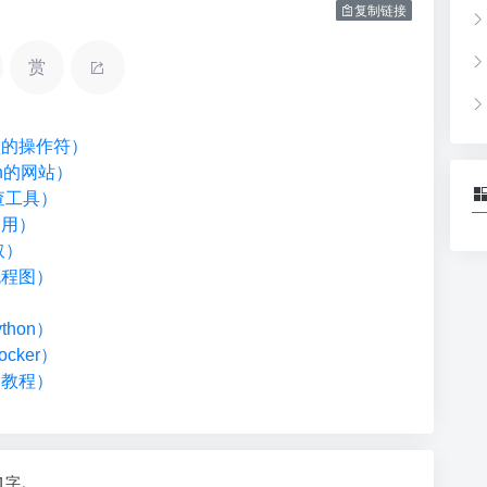
复制链接
赏
类型的操作符）
on的网站）
检查工具）
调用）
取）
流程图）
）
hon）
cker）
础教程）
91字。