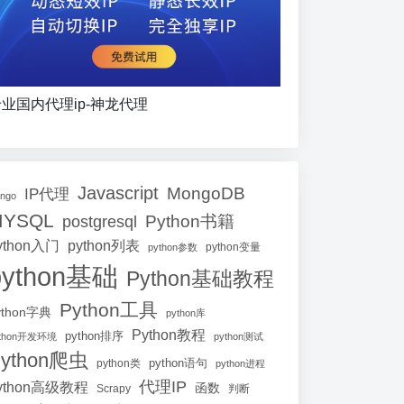
业国内代理ip-神龙代理
Javascript
MongoDB
IP代理
ango
MYSQL
Python书籍
postgresql
ython入门
python列表
python参数
python变量
python基础
Python基础教程
Python工具
ython字典
python库
Python教程
python排序
ython开发环境
python测试
ython爬虫
python语句
python类
python进程
代理IP
ython高级教程
函数
Scrapy
判断