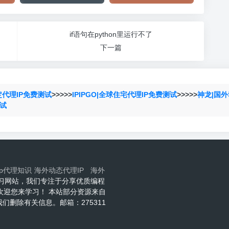
if语句在python里运行不了
下一篇
定代理IP免费测试
>>>>>
IPIPGO|全球住宅代理IP免费测试
>>>>>
神龙|国外
测试
ip代理知识
海外动态代理IP
海外
程技术学习网站，我们专注于分享优质编程
网欢迎您来学习！ 本站部分资源来自
删除有关信息。邮箱：275311