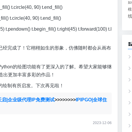
如
ll() t.circle(40, 90) t.end_fill()
模
l() t.circle(40, 90) t.end_fill()
ndown() t.begin_fill() t.right(45) t.forward(100) t.l
已经完成了！它栩栩如生的形象，仿佛随时都会从画布
ython的绘图功能有了更深入的了解。希望大家能够继
创造出更加丰富多彩的作品！
的绘制有所启发。下次再见啦！
天启|企业级代理IP免费测试
>>>>>>>>
IPIPGO|全球住
2023-12-06