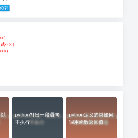
<<）
测试<<<）
<<）
）
可以
python打出一段语句
python定义的类如何
不执行
调用函数返回值