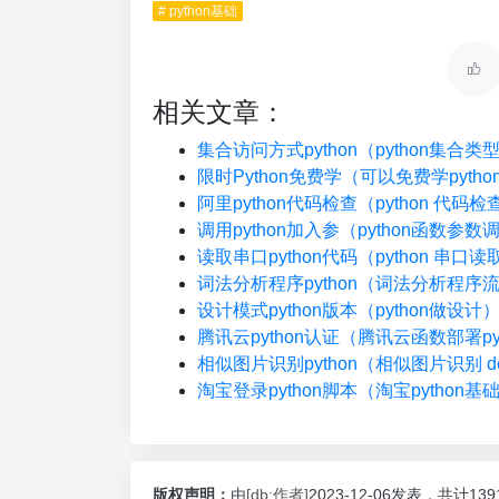
# python基础
相关文章：
集合访问方式python（python集合
限时Python免费学（可以免费学pyth
阿里python代码检查（python 代码
调用python加入参（python函数参数
读取串口python代码（python 串口读
词法分析程序python（词法分析程序
设计模式python版本（python做设计
腾讯云python认证（腾讯云函数部署pyt
相似图片识别python（相似图片识别 do
淘宝登录python脚本（淘宝python基
版权声明：
由
[db:作者]
2023-12-06发表，共计13