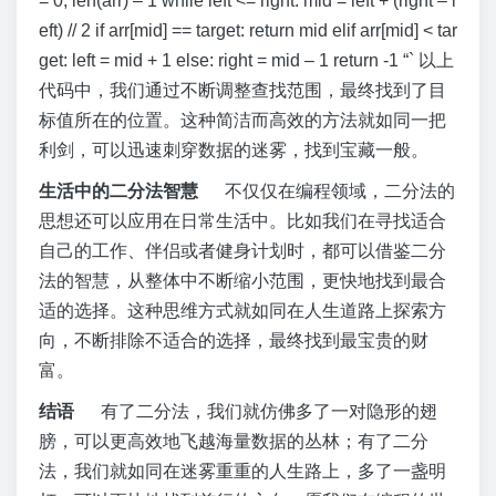
= 0, len(arr) – 1 while left <= right: mid = left + (right – l
eft) // 2 if arr[mid] == target: return mid elif arr[mid] < tar
get: left = mid + 1 else: right = mid – 1 return -1 “` 以上
代码中，我们通过不断调整查找范围，最终找到了目
标值所在的位置。这种简洁而高效的方法就如同一把
利剑，可以迅速刺穿数据的迷雾，找到宝藏一般。
生活中的二分法智慧
不仅仅在编程领域，二分法的
思想还可以应用在日常生活中。比如我们在寻找适合
自己的工作、伴侣或者健身计划时，都可以借鉴二分
法的智慧，从整体中不断缩小范围，更快地找到最合
适的选择。这种思维方式就如同在人生道路上探索方
向，不断排除不适合的选择，最终找到最宝贵的财
富。
结语
有了二分法，我们就仿佛多了一对隐形的翅
膀，可以更高效地飞越海量数据的丛林；有了二分
法，我们就如同在迷雾重重的人生路上，多了一盏明