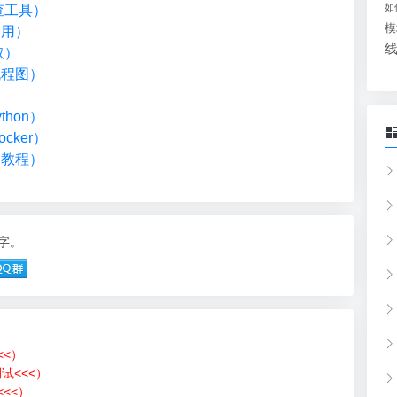
如
检查工具）
模
调用）
取）
流程图）
）
hon）
cker）
础教程）
4字。
<<）
测试<<<）
<<）