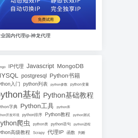
业国内代理ip-神龙代理
Javascript
MongoDB
IP代理
ango
MYSQL
Python书籍
postgresql
ython入门
python列表
python参数
python变量
python基础
Python基础教程
Python工具
ython字典
python库
Python教程
python排序
ython开发环境
python测试
ython爬虫
python语句
python类
python进程
代理IP
ython高级教程
函数
Scrapy
判断