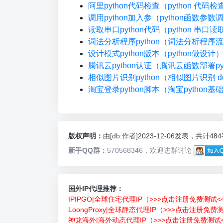
阿里python代码检查（python 代码
调用python加入参（python函数参数
读取串口python代码（python 串口读
词法分析程序python（词法分析程序
设计模式python版本（python做设计
腾讯云python认证（腾讯云函数部署pyt
相似图片识别python（相似图片识别 do
淘宝登录python脚本（淘宝python基
版权声明：
由
[db:作者]
2023-12-06发表，共计48
新手QQ群：
570568346，欢迎进群讨论
国外IP代理推荐：
IPIPGO|全球住宅代理IP（>>>点击注册免费测试<
LoongProxy|全球静态代理IP（>>>点击注册免费
神龙海外|海外动态代理IP（>>>点击注册免费测试<