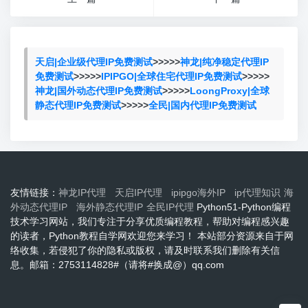
天启|企业级代理IP免费测试
>>>>>
神龙|纯净稳定代理IP
免费测试
>>>>>
IPIPGO|全球住宅代理IP免费测试
>>>>>
神龙|国外动态代理IP免费测试
>>>>>
LoongProxy|全球
静态代理IP免费测试
>>>>>
全民|国内代理IP免费测试
友情链接：
神龙IP代理
天启IP代理
ipipgo海外IP
ip代理知识
海
外动态代理IP
海外静态代理IP
全民IP代理
Python51-Python编程
技术学习网站，我们专注于分享优质编程教程，帮助对编程感兴趣
的读者，Python教程自学网欢迎您来学习！ 本站部分资源来自于网
络收集，若侵犯了你的隐私或版权，请及时联系我们删除有关信
息。邮箱：2753114828#（请将#换成@）qq.com